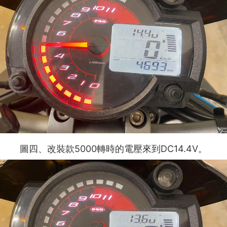
5000
DC14.4V
圖四
、
改裝款
轉時的電壓來到
。