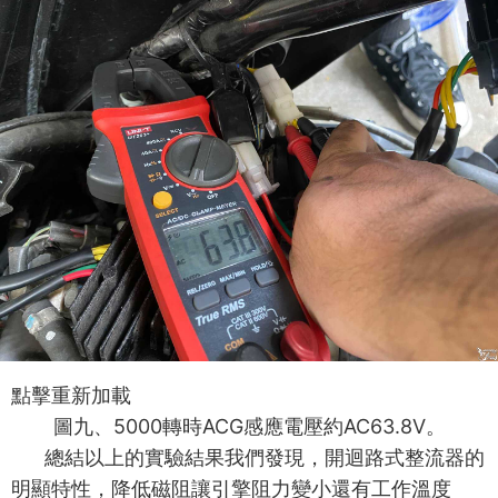
點擊重新加載
5000
ACG
AC63.8V
圖九
、
轉時
感應電壓約
。
總結以上的實驗結果我們發現，開迴路式整流器的
明顯特性，降低磁阻讓引擎阻力變小還有工作溫度