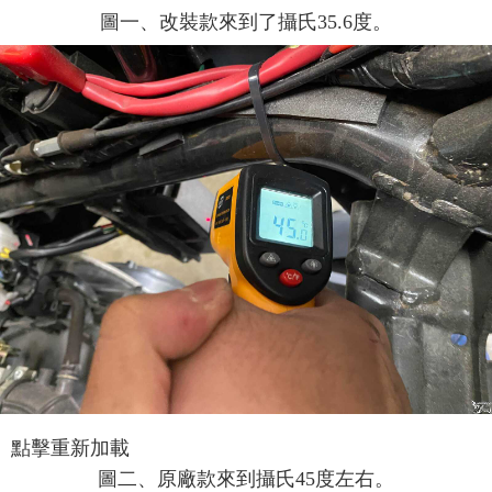
圖一
、改裝款來到了攝氏35.6度。
點擊重新加載
圖二
、原廠款來到攝氏45度左右。