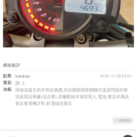
網友銳評
點擊
kankao
2020-11-28 23:07
重新
讚:
5
加載
因做這篇文的辛苦給個讚,至於開路閉路開關式溫度問題的整
流器我沒興趣(沒在看),原廠配線本就笑死人,電池,整流本應該
靠近發電機才對,耗電端也要近.
2.3萬閱讀