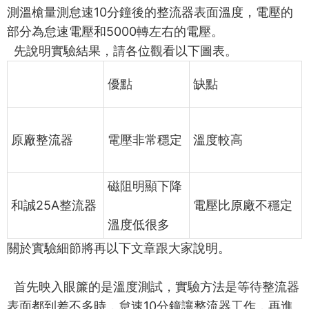
測溫槍量測怠速
10
分鐘後的整流器表面溫度，電壓的
部分為怠速電壓和
5000
轉左右的電壓。
先說明實驗結果，請各位觀看以下圖表。
優點
缺點
原廠整流器
電壓非常穩定
溫度較高
磁阻明顯下降
和誠
25A
整流器
電壓比原廠不穩定
溫度低很多
關於實驗細節將再以下文章跟大家說明。
首先映入眼簾的是溫度測試，實驗方法是等待整流器
表面都到差不多時，怠速
10
分鐘讓整流器工作，再進