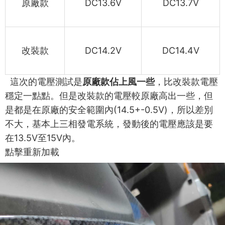
原廠款
DC13.6V
DC13.7V
改裝款
DC14.2V
DC14.4V
這次的電壓測試是
原廠款佔上風一些
，比改裝款電壓
穩定一點點。但是改裝款的電壓較原廠高出一些，但
是都是在原廠的安全範圍內
(14.5+-0.5V)
，所以差別
不大，基本上三相發電系統，發動後的電壓應該是要
在
13.5V
至
15V
內。
點擊重新加載