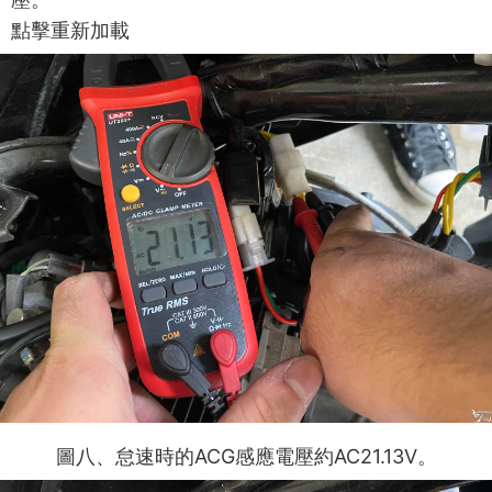
點擊重新加載
ACG
AC21.13V
圖八
、
怠速時的
感應電壓約
。