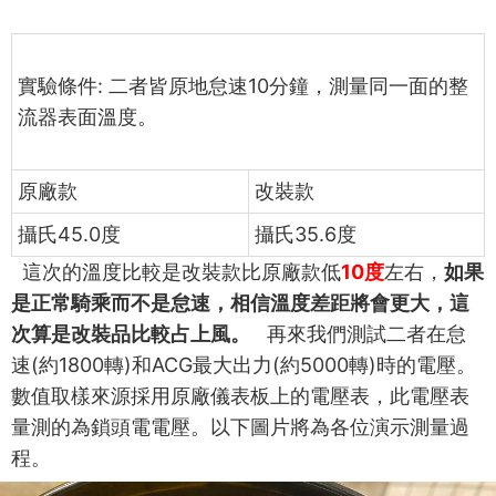
實驗條件
:
二者皆原地怠速
10
分鐘，測量同一面的整
流器表面溫度。
原廠款
改裝款
攝氏
45.0
度
攝氏35.6
度
這次的溫度比較是改裝款比原廠款低
10
度
左右，
如果
是正常騎乘而不是怠速，相信溫度差距將會更大，這
次算是改裝品比較占上風。
再來我們測試二者在怠
速
(
約
1800
轉
)
和
ACG
最大出力
(
約
5000
轉
)
時的電壓。
數值取樣來源採用原廠儀表板上的電壓表，此電壓表
量測的為鎖頭電電壓。
以下圖片將為各位演示測量過
程。