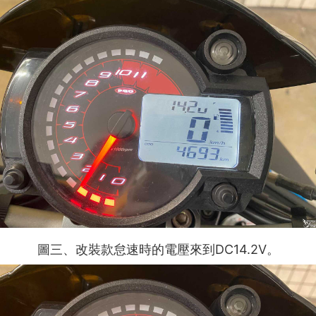
DC14.2V
圖三
、
改裝款怠速時的電壓來到
。