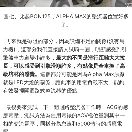
BON125
ALPHA MAX
圖七
、
比起
，
的整流器位置好多
了。
再來就是磁阻的部分，因為設備不足的關係
(
沒有馬
力機
)
，這部分我們直接請人試騎一圈，明顯感受到引
擎煞車力道變小許多，
最大的不同是滑行距離大大拉
長，可以感受到引擎滑順許多，有點像是全車換了高
級培林的感覺。
這個部分可能是因為
Alpha Max
原廠
就是
LED
大燈的關係，讓此車的用電負載不大，能夠
有效發揮開迴路式整流器的優點。
最後要來測試一下，開迴路整流器工作時，
ACG
的感
應電壓，測試方法為使用電錶的
ACV
檔位量測其中一
相的交流電壓，同樣分為怠速和
5000
轉時的感應電
壓。