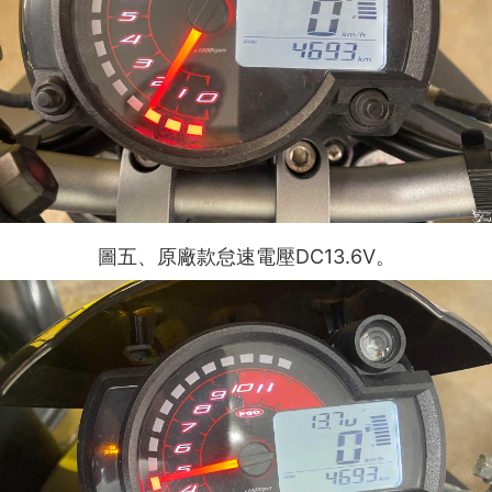
DC13.6V
圖五
、
原廠款怠速電壓
。