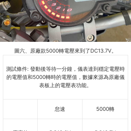
5000
DC13.7V
圖六
、
原廠款
轉電壓來到了
。
測試條件: 發動後等待一分鐘，儀表達到穩定電壓時
的電壓值和5000轉時的電壓值，數據來源為原廠儀
表板上的電壓表功能。
怠速
5000轉