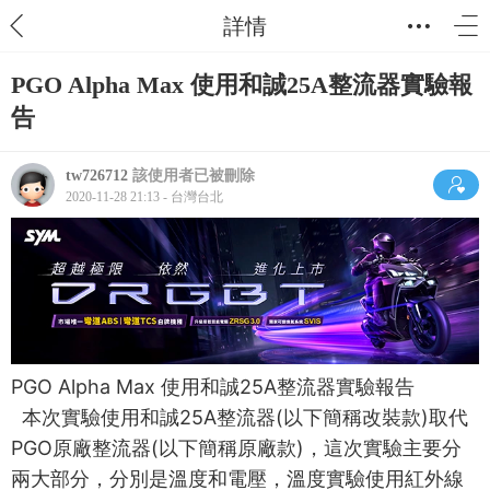
詳情
PGO Alpha Max 使用和誠25A整流器實驗報
告
tw726712
該使用者已被刪除
2020-11-28 21:13 - 台灣台北
PGO Alpha Max
使用和誠
25A
整流器實驗報告
本次實驗使用和誠
25A
整流器
(
以下簡稱改裝款
)
取代
PGO
原廠整流器
(
以下簡稱原廠款
)
，這次實驗主要分
兩大部分，分別是溫度和電壓，溫度實驗使用紅外線