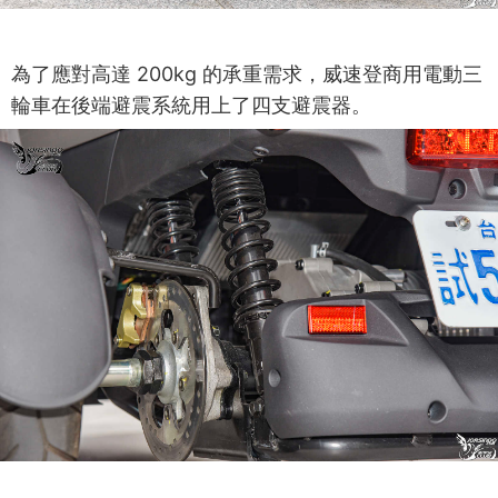
為了應對高達 200kg 的承重需求，威速登商用電動三
輪車在後端避震系統用上了四支避震器。