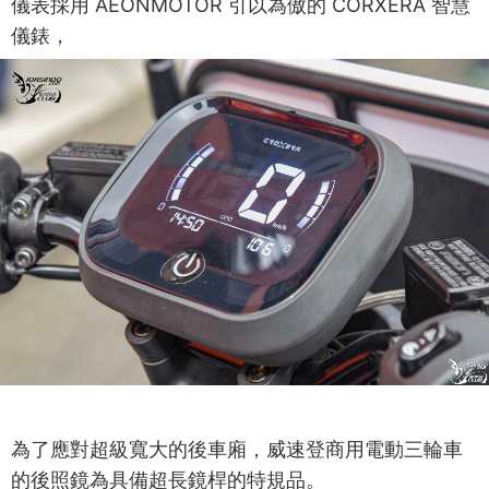
儀表採用 AEONMOTOR 引以為傲的 CORXERA 智慧
儀錶，
為了應對超級寬大的後車廂，威速登商用電動三輪車
的後照鏡為具備超長鏡桿的特規品。