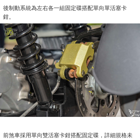
後制動系統為左右各一組固定碟搭配單向單活塞卡
鉗。
前煞車採用單向雙活塞卡鉗搭配固定碟，詳細規格未