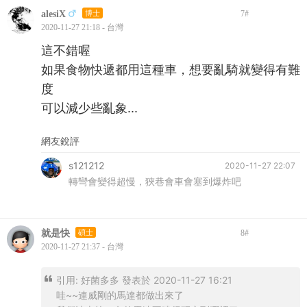
alesiX
博士
7
#
2020-11-27 21:18 - 台灣
這不錯喔
如果食物快遞都用這種車，想要亂騎就變得有難
度
可以減少些亂象...
網友銳評
s121212
2020-11-27 22:07
轉彎會變得超慢，狹巷會車會塞到爆炸吧
就是快
碩士
8
#
2020-11-27 21:37 - 台灣
引用:
好菌多多 發表於 2020-11-27 16:21
哇~~連威剛的馬達都做出來了