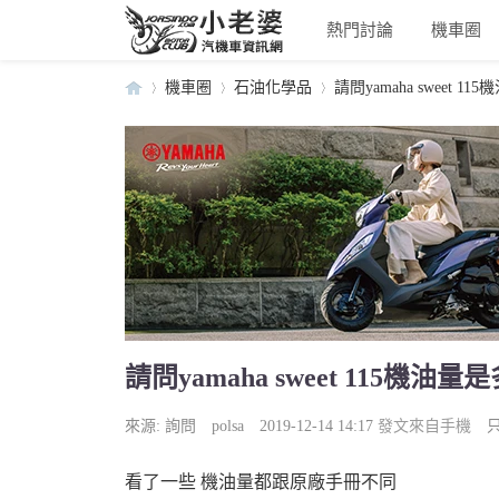
熱門討論
機車圈
機車圈
石油化學品
請問yamaha sweet 1
小
›
›
›
請問yamaha sweet 115機油量
老
來源:
詢問
polsa
2019-12-14 14:17
發文來自手機
看了一些 機油量都跟原廠手冊不同