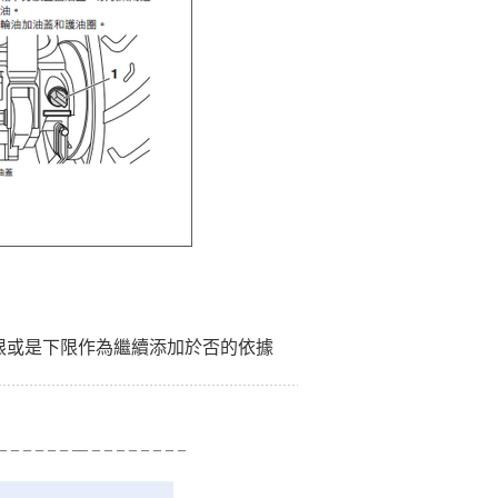
尺上限或是下限作為繼續添加於否的依據
 _ _ _ _ _ _ __ _ _ _ _ _ _ _ _