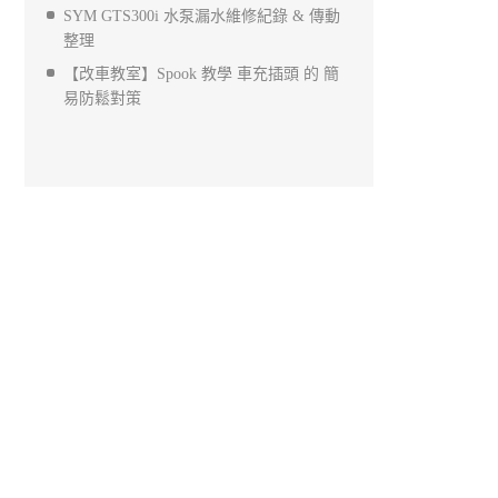
SYM GTS300i 水泵漏水維修紀錄 & 傳動
整理
【改車教室】Spook 教學 車充插頭 的 簡
易防鬆對策