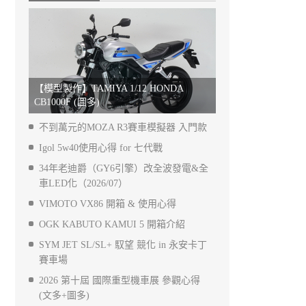
【模型製作】TAMIYA 1/12 HONDA
CB1000F (圖多)
不到萬元的MOZA R3賽車模擬器 入門款
Igol 5w40使用心得 for 七代戰
34年老迪爵（GY6引擎）改全波發電&全
車LED化（2026/07）
VIMOTO VX86 開箱 & 使用心得
OGK KABUTO KAMUI 5 開箱介紹
SYM JET SL/SL+ 馭望 競化 in 永安卡丁
賽車場
2026 第十屆 國際重型機車展 參觀心得
(文多+圖多)