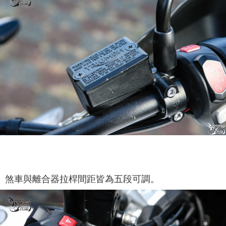
煞車與離合器拉桿間距皆為五段可調。