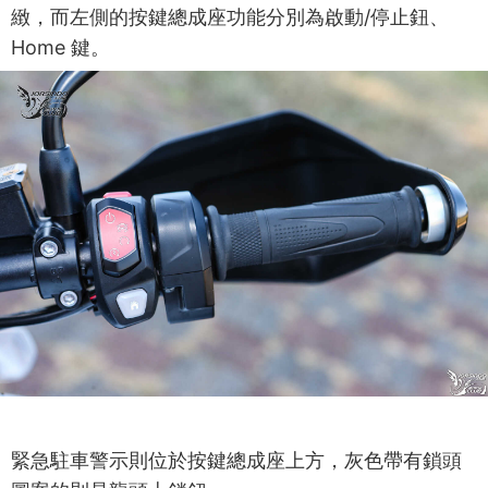
緻，而左側的按鍵總成座功能分別為啟動/停止鈕、
Home 鍵。
緊急駐車警示則位於按鍵總成座上方，灰色帶有鎖頭