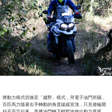
將動力模式切換至「越野」模式，拜電子油門所賜，
百匹馬力隨著右手轉動的角度緩緩宣洩，只見後輪開
始不安定起來，再將油門轉下輕鬆地做出動力甩尾，