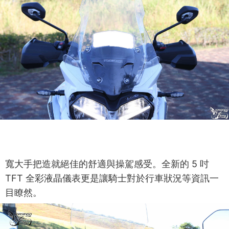
寬大手把造就絕佳的舒適與操駕感受。全新的 5 吋
TFT 全彩液晶儀表更是讓騎士對於行車狀況等資訊一
目瞭然。