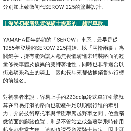
分別加上致敬初代SEROW 225的塗裝設計。
｜深受初學者與資深騎士愛戴的「越野車款」
YAMAHA長年熱銷的「SEROW」車系，最早是從
1985年登場的SEROW 225開始。以「兩輪兩腳」為
關鍵字，擁有能夠讓人毫無畏懼騎進未鋪裝路面的輕
量修長車體及優異的雙腳著地性，同時也非常適合以
街道騎乘為主的騎士，因此長年來都佔據銷售排行榜
的前幾名。
對初學者來說，容易上手的223cc氣冷式單缸引擎就
算在容易打滑的路面也能產生足以順暢行進的牽引
力，介於技術摩托車與障礙攀爬越野車之間，位置稍
微後面的腳踏位置，則是不管站立或坐著騎乘時使用
起來都非常方便，這點也深受資深騎士肯定，因此可