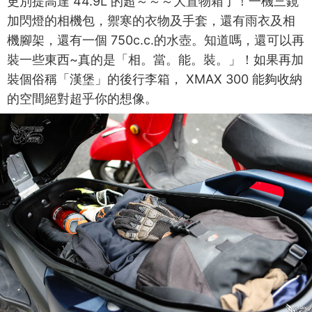
更別提高達 44.9L 的超～～～大置物箱了！一機三鏡
加閃燈的相機包，禦寒的衣物及手套，還有雨衣及相
機腳架，還有一個 750c.c.的水壺。知道嗎，還可以再
裝一些東西~真的是「相。當。能。裝。」！如果再加
裝個俗稱「漢堡」的後行李箱， XMAX 300 能夠收納
的空間絕對超乎你的想像。