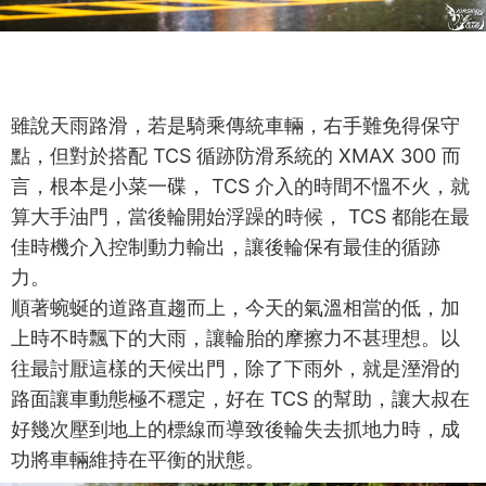
雖說天雨路滑，若是騎乘傳統車輛，右手難免得保守
點，但對於搭配 TCS 循跡防滑系統的 XMAX 300 而
言，根本是小菜一碟， TCS 介入的時間不慍不火，就
算大手油門，當後輪開始浮躁的時候， TCS 都能在最
佳時機介入控制動力輸出，讓後輪保有最佳的循跡
力。
順著蜿蜒的道路直趨而上，今天的氣溫相當的低，加
上時不時飄下的大雨，讓輪胎的摩擦力不甚理想。以
往最討厭這樣的天候出門，除了下雨外，就是溼滑的
路面讓車動態極不穩定，好在 TCS 的幫助，讓大叔在
好幾次壓到地上的標線而導致後輪失去抓地力時，成
功將車輛維持在平衡的狀態。