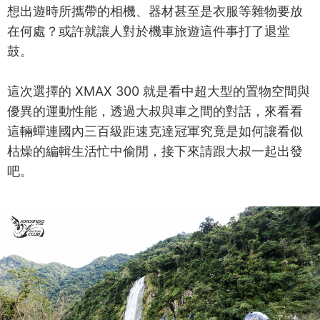
想出遊時所攜帶的相機、器材甚至是衣服等雜物要放
在何處？或許就讓人對於機車旅遊這件事打了退堂
鼓。
這次選擇的 XMAX 300 就是看中超大型的置物空間與
優異的運動性能，透過大叔與車之間的對話，來看看
這輛蟬連國內三百級距速克達冠軍究竟是如何讓看似
枯燥的編輯生活忙中偷閒，接下來請跟大叔一起出發
吧。