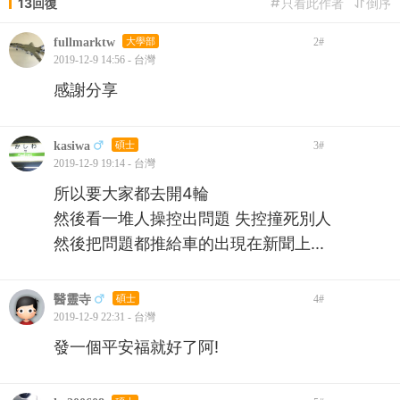
13回復
只看此作者
倒序
fullmarktw
大學部
2
#
2019-12-9 14:56 - 台灣
感謝分享
kasiwa
碩士
3
#
2019-12-9 19:14 - 台灣
所以要大家都去開4輪
然後看一堆人操控出問題 失控撞死別人
然後把問題都推給車的出現在新聞上...
醫靈寺
碩士
4
#
2019-12-9 22:31 - 台灣
發一個平安福就好了阿!