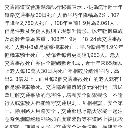
交通部道安會謝銘鴻執行秘書表示，根據統計近十年
道路交通事故30日死亡人數平均年降幅為2%，107
年降至2,780人死亡，108年目前1-9月為2,061人，
但是件數及受傷人數則呈現攀升情形。以年輕機車族
及高齡者最為嚴重，108年1-9月，18-24歲交通事故
死亡人數中8成是騎乘機車死亡，平均每週有4.9位年
輕機車騎士死亡，受傷者每週更高達1,953人。老人
交通事故死亡亦佔全體總數近4成，近十年來65歲以
上老人每10萬人30日內死亡率相較於總體平均，高
出2-3倍以上，而且每2個交通事故死亡的老人就有1
個是騎機車致死。交通部希望透過多元的行銷，讓民
眾理解交通事故的危害性，培養安全防禦觀念，不論
行人或駕駛人都能遵守交通規則，互相禮讓，安全第
一。除用路人用路安全，交通部也呼籲大家能一起注
意避免瀕臨絕種動物如石虎或陸蟹等在道路上被扼殺
的問題，期望國內形成交通安全社會運動，構建安全