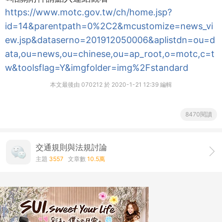
https://www.motc.gov.tw/ch/home.jsp?
id=14&parentpath=0%2C2&mcustomize=news_vi
ew.jsp&dataserno=201912050006&aplistdn=ou=d
ata,ou=news,ou=chinese,ou=ap_root,o=motc,c=t
w&toolsflag=Y&imgfolder=img%2Fstandard
本文最後由 070212 於 2020-1-21 12:39 編輯
8470閱讀
交通規則與法規討論
主題
3557
文章數
10.5萬