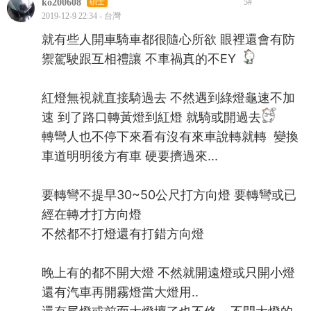
ko200608
碩士
5
#
2019-12-9 22:34 - 台灣
就有些人開車騎車都很隨心所欲 眼裡還會有防
禦駕駛跟互相禮讓 不車禍真的不EY
紅燈無視就直接騎過去 不然遇到綠燈龜速不加
速 到了路口轉黃燈到紅燈 就騎或開過去
轉彎人也不停下來看有沒有來車說轉就轉 變換
車道明明後方有車 硬要擠過來...
要轉彎不提早30~50公尺打方向燈 要轉彎或已
經在轉才打方向燈
不然都不打燈還有打錯方向燈
晚上有的都不開大燈 不然就開遠燈或只開小燈
還有汽車再開霧燈當大燈用..