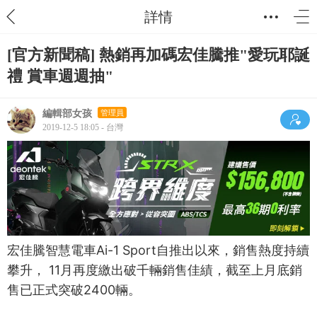
詳情
[官方新聞稿] 熱銷再加碼宏佳騰推"愛玩耶誕
禮 賞車週週抽"
編輯部女孩
管理員
2019-12-5 18:05 - 台灣
宏佳騰智慧電車Ai-1 Sport自推出以來，銷售熱度持續
攀升， 11月再度繳出破千輛銷售佳績，截至上月底銷
售已正式突破2400輛。