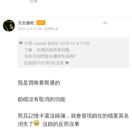
沒事
天生魯蛇
碩士
8
#
2019-12-6 11:20 - 台灣台北
引用:
eebad 發表於 2019-12-6 11:06
了解，在測試後再來回報
另外可詢問發生機率性高嗎?
比如按10次有1次沒有
我是買唯賽斯通的
鎖檔沒有取消的功能
而且記憶卡還沒錄滿，就會發現鎖住的檔案莫名
消失了
沒鎖的反而沒事