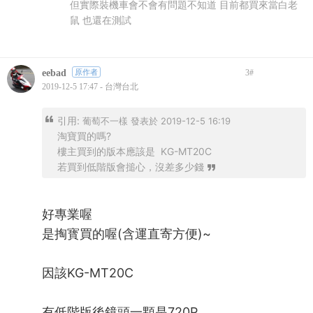
但實際裝機車會不會有問題不知道 目前都買來當白老
鼠 也還在測試
eebad
原作者
3
#
2019-12-5 17:47 - 台灣台北
引用:
葡萄不一樣 發表於 2019-12-5 16:19
淘寶買的嗎?
樓主買到的版本應該是 KG-MT20C
若買到低階版會搥心，沒差多少錢
好專業喔
是掏寳買的喔(含運直寄方便)~
因該KG-MT20C
有低階版後鏡頭一顆是720P