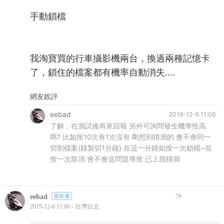
手動鎖檔
我淘寶買的行車攝影機兩台，換過兩種記憶卡
了，鎖住的檔案都有機率自動消失....
網友銳評
eebad
2019-12-6 11:06
了解，在測試後再來回報 另外可詢問發生機率性高
嗎? 比如按10次有1次沒有 剛想到猜測的 會不會同一
切割檔案(錄製切1分鐘) 在這一分鐘如按一次鎖檔~在
按一次取消 會不會這問題導致 已上我猜測
eebad
原作者
7
#
2019-12-6 11:06 - 台灣台北