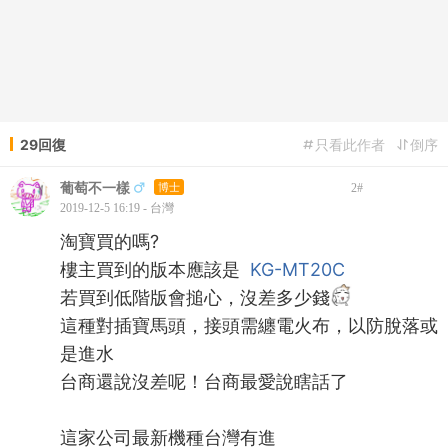
29回復
只看此作者
倒序
葡萄不一樣
博士
2
#
2019-12-5 16:19 - 台灣
淘寶買的嗎?
樓主買到的版本應該是
KG-MT20C
若買到低階版會搥心，沒差多少錢
這種對插寶馬頭，接頭需纏電火布，以防脫落或
是進水
台商還說沒差呢！台商最愛說瞎話了
這家公司最新機種台灣有進