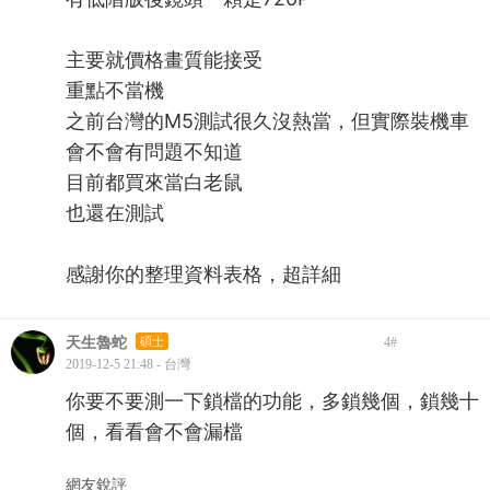
主要就價格畫質能接受
重點不當機
之前台灣的M5測試很久沒熱當，但實際裝機車
會不會有問題不知道
目前都買來當白老鼠
也還在測試
感謝你的整理資料表格，超詳細
天生魯蛇
碩士
4
#
2019-12-5 21:48 - 台灣
你要不要測一下鎖檔的功能，多鎖幾個，鎖幾十
個，看看會不會漏檔
網友銳評