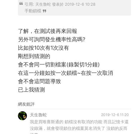
引用:
天生魯蛇 發表於 2019-12-6 10:28
手動鎖檔
了解，在測試後再來回報
另外可詢問發生機率性高嗎?
比如按10次有1次沒有
剛想到猜測的
會不會同一切割檔案(錄製切1分鐘)
在這一分鐘如按一次鎖檔~在按一次取消
會不會這問題導致
已上我猜測
網友銳評
天生魯蛇
2019-12-6 11:20
我是買唯賽斯通的 鎖檔沒有取消的功能 而且記憶卡還
沒錄滿，就會發現鎖住的檔案莫名消失了 沒鎖的反而