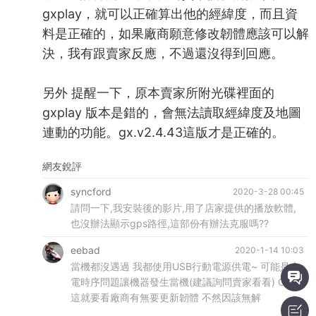
gxplay，就可以正確算出他的經緯度，而且資
料是正確的，如果廠商願意修改韌體應該可以解
決，我有跟賣家反應，不過還沒得到回應。
另外 提醒一下，原本賣家所附光碟裡面的
gxplay 版本是錯的，會無法讀取經緯度及地圖
連動的功能。gx.v2.4.43這版才是正確的。
網友銳評
syncford
2020-3-28 00:45
請問一下,我安裝後的影片,用了店家提供的播放軟體,
也沒辦法顯示gps路徑,這部份有辦法克服嗎??
eebad
2020-1-14 10:03
當機都沒遇過 我都使用USB行動電源供電~ 可能是上
電時序問題讓機器發生當機(建議詢問賣家看看) GPS
這就要看廠商有無要更新韌體 不然因該無解