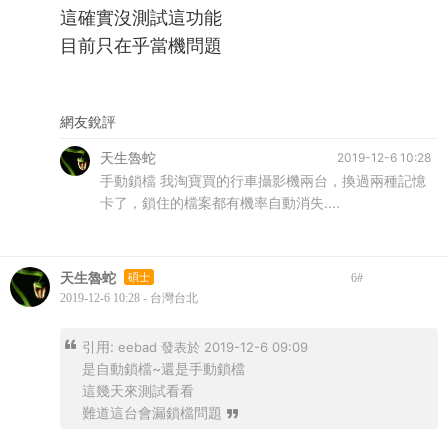
這確實沒測試這功能
目前只在乎當機問題
網友銳評
天生魯蛇
2019-12-6 10:28
手動鎖檔 我淘寶買的行車攝影機兩台，換過兩種記憶
卡了，鎖住的檔案都有機率自動消失....
天生魯蛇
碩士
6
#
2019-12-6 10:28 - 台灣台北
引用:
eebad 發表於 2019-12-6 09:09
是自動鎖檔~還是手動鎖檔
這幾天來測試看看
難道這台會漏鎖檔問題