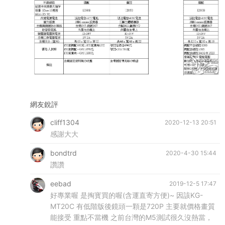
網友銳評
cliff1304
2020-12-13 20:51
感謝大大
bondtrd
2020-4-30 15:44
讚讚
eebad
2019-12-5 17:47
好專業喔 是掏寳買的喔(含運直寄方便)~ 因該KG-
MT20C 有低階版後鏡頭一顆是720P 主要就價格畫質
能接受 重點不當機 之前台灣的M5測試很久沒熱當，