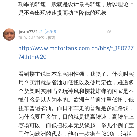
功率的转速一般就是设计最高转速，所以理论上
是不会出现转速提高功率降低的现象。
justm7782
原作者
9
#
2019-12-18 20:22 - 廣西
http://www.motorfans.com.cn/bbs/t_180727
74.htm#20
看到楼主说日本车实用性强，我笑了。什么叫实
用？实用就是省油加低扭以及使用定位，难道多
个货架叫实用吗？玩神风和樱花炸弹的国家是不
懂什么是以人为本的。欧洲车普遍注重低扭，低
扭车普遍省油。而日本车走的普遍是多缸路线，
为什么要用多缸，目的就是提高转速，高转车上
赛场可以，而低扭根本无从谈起。举几个例子宝
马作为欧洲的代表，他有一款街车f800r，油耗