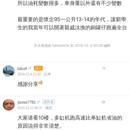
所以油耗變數很多，車身重以外還有不少變數
最重要的是懷念95一公升13-14的年代，讓窮學
生的我當年可以開著親戚汰換的銅罐仔跑遍全台
本文最後由 fullmarktw 於 2019-12-4 00:26 編輯
laba9
碩士
7
#
2019-12-4 23:42 - 台灣
感謝分享
justm7782
原作者
8
#
2019-12-12 09:37 - 廣西
大家请看10楼，多缸机跑高速比单缸机省油的
原因说得非常清楚。