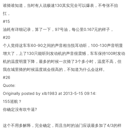
谁骑谁知道，当时有人说极速130其实完全可以爆表，不夸张不抬
扛，
#15
油耗有详细记录，算了一下，97号油，每公里0.167元的样子，
#20
个人觉得这车车60-90之间的声音相当悦耳动听，100-130声音明显
增大了，上了130只能听到发动机的声音很震憾，车车保持100时发动
机的温度明显下降，最多的时候一次骑了3个多小时，温度不高，但
我在城里骑的时候温度就会很高的，不知道为什么会这样。
#26
Quote:
Originally posted by xlb1983 at 2013-5-15 09:14:
155巡航？
你确定没有吹牛逼?
这个不用多解释，完全确定，而且当时的油门应该最多加了4/3的样