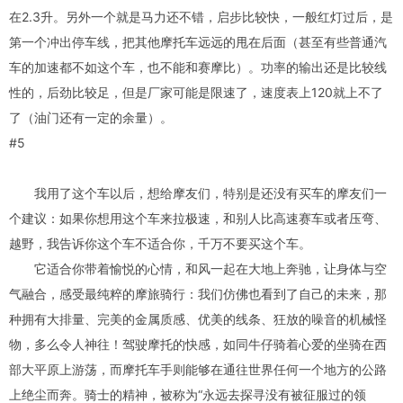
在2.3升。另外一个就是马力还不错，启步比较快，一般红灯过后，是
第一个冲出停车线，把其他摩托车远远的甩在后面（甚至有些普通汽
车的加速都不如这个车，也不能和赛摩比）。功率的输出还是比较线
性的，后劲比较足，但是厂家可能是限速了，速度表上120就上不了
了（油门还有一定的余量）。
#5
我用了这个车以后，想给摩友们，特别是还没有买车的摩友们一
个建议：如果你想用这个车来拉极速，和别人比高速赛车或者压弯、
越野，我告诉你这个车不适合你，千万不要买这个车。
它适合你带着愉悦的心情，和风一起在大地上奔驰，让身体与空
气融合，感受最纯粹的摩旅骑行：我们仿佛也看到了自己的未来，那
种拥有大排量、完美的金属质感、优美的线条、狂放的噪音的机械怪
物，多么令人神往！驾驶摩托的快感，如同牛仔骑着心爱的坐骑在西
部大平原上游荡，而摩托车手则能够在通往世界任何一个地方的公路
上绝尘而奔。骑士的精神，被称为“永远去探寻没有被征服过的领