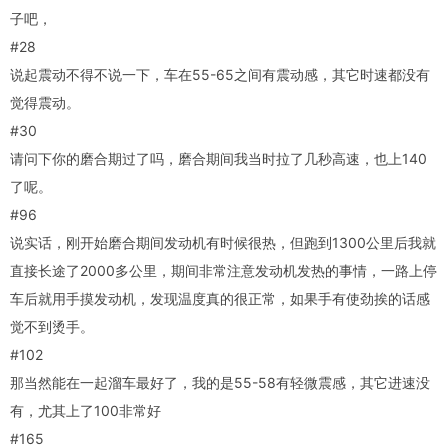
子吧，
#28
说起震动不得不说一下，车在55-65之间有震动感，其它时速都没有
觉得震动。
#30
请问下你的磨合期过了吗，磨合期间我当时拉了几秒高速，也上140
了呢。
#96
说实话，刚开始磨合期间发动机有时候很热，但跑到1300公里后我就
直接长途了2000多公里，期间非常注意发动机发热的事情，一路上停
车后就用手摸发动机，发现温度真的很正常，如果手有使劲挨的话感
觉不到烫手。
#102
那当然能在一起溜车最好了，我的是55-58有轻微震感，其它进速没
有，尤其上了100非常好
#165