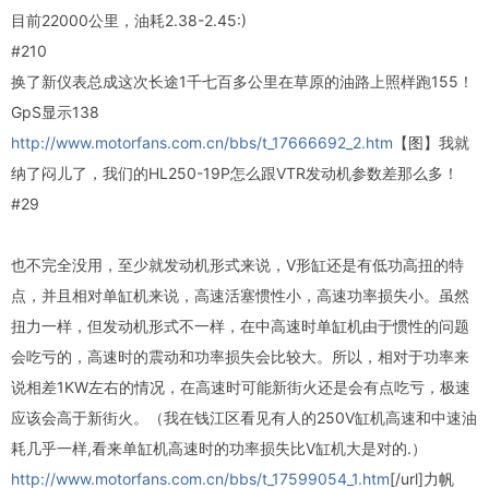
目前22000公里，油耗2.38-2.45:)
#210
换了新仪表总成这次长途1千七百多公里在草原的油路上照样跑155！
GpS显示138
http://www.motorfans.com.cn/bbs/t_17666692_2.htm
【图】我就
纳了闷儿了，我们的HL250-19P怎么跟VTR发动机参数差那么多！
#29
也不完全没用，至少就发动机形式来说，V形缸还是有低功高扭的特
点，并且相对单缸机来说，高速活塞惯性小，高速功率损失小。虽然
扭力一样，但发动机形式不一样，在中高速时单缸机由于惯性的问题
会吃亏的，高速时的震动和功率损失会比较大。所以，相对于功率来
说相差1KW左右的情况，在高速时可能新街火还是会有点吃亏，极速
应该会高于新街火。（我在钱江区看见有人的250V缸机高速和中速油
耗几乎一样,看来单缸机高速时的功率损失比V缸机大是对的.）
http://www.motorfans.com.cn/bbs/t_17599054_1.htm
[/url]力帆