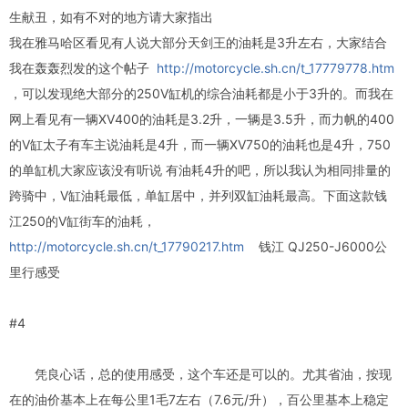
生献丑，如有不对的地方请大家指出
我在雅马哈区看见有人说大部分天剑王的油耗是3升左右，大家结合
我在轰轰烈发的这个帖子
http://motorcycle.sh.cn/t_17779778.htm
，可以发现绝大部分的250V缸机的综合油耗都是小于3升的。而我在
网上看见有一辆XV400的油耗是3.2升，一辆是3.5升，而力帆的400
的V缸太子有车主说油耗是4升，而一辆XV750的油耗也是4升，750
的单缸机大家应该没有听说 有油耗4升的吧，所以我认为相同排量的
跨骑中，V缸油耗最低，单缸居中，并列双缸油耗最高。下面这款钱
江250的V缸街车的油耗，
http://motorcycle.sh.cn/t_17790217.htm
钱江 QJ250-J6000公
里行感受
#4
凭良心话，总的使用感受，这个车还是可以的。尤其省油，按现
在的油价基本上在每公里1毛7左右（7.6元/升），百公里基本上稳定