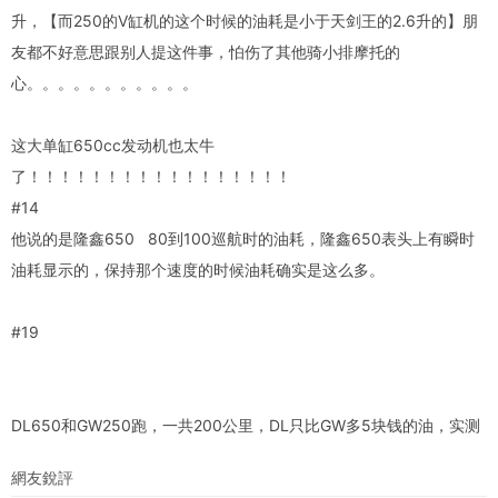
升，【而250的V缸机的这个时候的油耗是小于天剑王的2.6升的】朋
友都不好意思跟别人提这件事，怕伤了其他骑小排摩托的
心。。。。。。。。。。。
这大单缸650cc发动机也太牛
了！！！！！！！！！！！！！！！！！
#14
他说的是隆鑫650 80到100巡航时的油耗，隆鑫650表头上有瞬时
油耗显示的，保持那个速度的时候油耗确实是这么多。
#19
DL650和GW250跑，一共200公里，DL只比GW多5块钱的油，实测
網友銳評