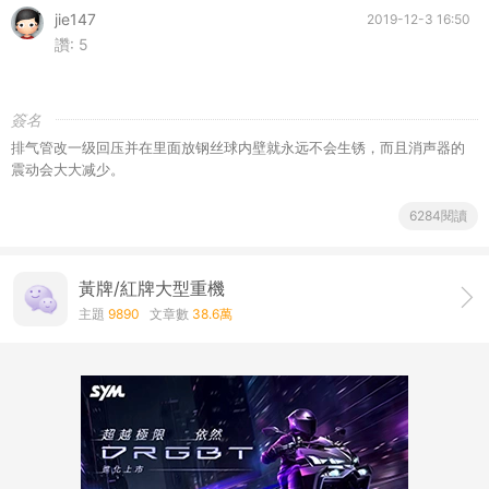
jie147
2019-12-3 16:50
讚:
5
簽名
排气管改一级回压并在里面放钢丝球内壁就永远不会生锈，而且消声器的
震动会大大减少。
6284閱讀
黃牌/紅牌大型重機
主題
9890
文章數
38.6萬