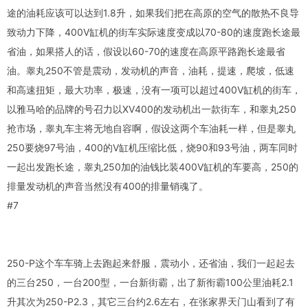
途的油耗应该可以达到1.8升，如果我们把在高原的空气的散热不良导
致动力下降，400V缸机的街车实际速度变成以70-80的速度跑长途最
省油，如果搭人的话，假设以60-70的速度在高原平路跑长途最省
油。睾丸250不管是震动，发动机的声音，油耗，提速，爬坡，低速
和高速扭矩，最大功率，极速，没有一项可以超过400V缸机的街车，
以雅马哈的品牌的号召力以XV400的发动机出一款街车，和睾丸250
抢市场，睾丸车主将无地自容啊，假设这两个车油耗一样，但是睾丸
250要烧97号油，400的V缸机压缩比低，烧90和93号油，两车同时
一起出发跑长途，睾丸250加的油钱比装400V缸机的车要高，250的
排量发动机的声音当然没有400的排量销魂了。
#7
250-P这个车车骑上去跑起来舒服，震动小，还省油，我们一起起去
的三台250，一台200型，一台新街霸，出了新衔霸100公里油耗2.1
升其次为250-P2.3，其它三台约2.6左右，在张家界天门山看到了有