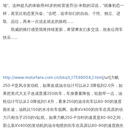
地”。这种超凡的体验用46岁的哈雷迷乔治·米勒的话说，“就像初恋一
样，甚至比初恋更兴奋。”去吧，追求你们的自由、个性、独立、进
取、品位，再来一次说走就走的旅程……
凯威的骑行感受我将持续更新，希望摩友们多交流，祝各位用车
快乐……
http://www.motorfans.com.cn/bbs/t_17599054_1.htm
[/url]力帆
250-P是风冷发动机，如果改成油冷估计可以从2.3降低到2.0升，如
果把美式大太子改成普通250街车，车身重量降低，轮胎窄一点，油
耗估计可以从2.0降低到1.8升，看来250的油冷街车以80-90的速度
跑长途，油耗比150的水冷街车低啊。如果XV400的街车在高原的动
力只相当于250的V缸机，如果力帆250-P当时的速度是80-90之间，
那么装XV400的发动机的油冷电喷的街车在高原以80-90的速度跑长