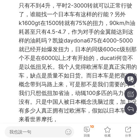
只有不到4升，平时2-3000转就可以正常行驶
了，谁能找一个日本车有这样的行能？另外
k1600gt在1500转就有75%的扭力，90km/h油
耗甚至只有4.5-4.7，作为对手的金翼能达到这
样的油耗吗？凯旋daydona675在4000-5000
就已经开始爆发扭力，日本的同级600cc级别那
个不是在6000以上才有开始的，ducati何尝不
是以低扭见长。我个人觉得欧洲车是真正实用的
车，缺点是质量不如日货。而日本车是把赛道的
概念带到马路上来，可是那不是我们需要的车，
我们只想低扭加省油，动辄100多匹的马力毛用
没有。只是中国人被日本概念洗脑过度，加上没
有多少人真正拥有过欧洲车，假如以日本车本位
来看世界摩托，
10
我也說一句
回復
收藏
分享