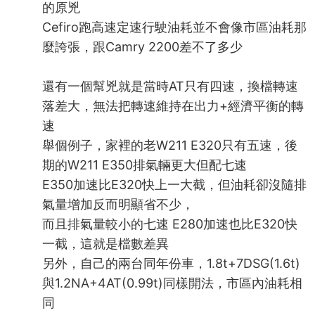
的原兇
Cefiro跑高速定速行駛油耗並不會像市區油耗那
麼誇張，跟Camry 2200差不了多少
還有一個幫兇就是當時AT只有四速，換檔轉速
落差大，無法把轉速維持在出力+經濟平衡的轉
速
舉個例子，家裡的老W211 E320只有五速，後
期的W211 E350排氣輛更大但配七速
E350加速比E320快上一大截，但油耗卻沒隨排
氣量增加反而明顯省不少，
而且排氣量較小的七速 E280加速也比E320快
一截，這就是檔數差異
另外，自己的兩台同年份車，1.8t+7DSG(1.6t)
與1.2NA+4AT(0.99t)同樣開法，市區內油耗相
同