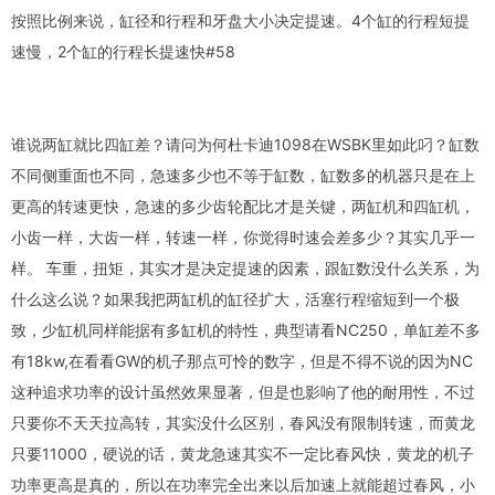
按照比例来说，缸径和行程和牙盘大小决定提速。4个缸的行程短提
速慢，2个缸的行程长提速快
#58
谁说两缸就比四缸差？请问为何杜卡迪1098在WSBK里如此叼？缸数
不同侧重面也不同，急速多少也不等于缸数，缸数多的机器只是在上
更高的转速更快，急速的多少齿轮配比才是关键，两缸机和四缸机，
小齿一样，大齿一样，转速一样，你觉得时速会差多少？其实几乎一
样。 车重，扭矩，其实才是决定提速的因素，跟缸数没什么关系，为
什么这么说？如果我把两缸机的缸径扩大，活塞行程缩短到一个极
致，少缸机同样能据有多缸机的特性，典型请看NC250，单缸差不多
有18kw,在看看GW的机子那点可怜的数字，但是不得不说的因为NC
这种追求功率的设计虽然效果显著，但是也影响了他的耐用性，不过
只要你不天天拉高转，其实没什么区别，春风没有限制转速，而黄龙
只要11000，硬说的话，黄龙急速其实不一定比春风快，黄龙的机子
功率更高是真的，所以在功率完全出来以后加速上就能超过春风，小