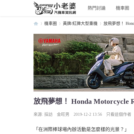
熱門討論
機車圈
機車圈
黃牌/紅牌大型重機
放飛夢想！ Honda M
小
›
›
›
放飛夢想！ Honda Motorcycle
老
來源:
採訪
金旺男
2019-12-2 13:56
只看這個作者
「在洲際棒球場內辦活動是怎麼樣的光景？」