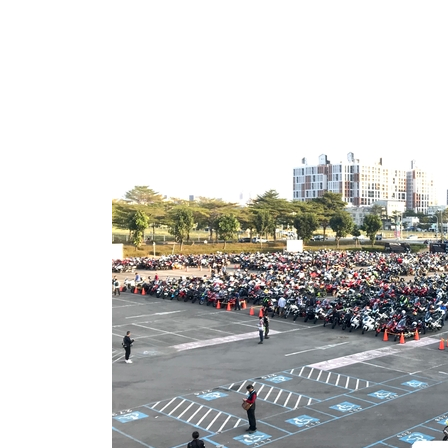
資
訊
網