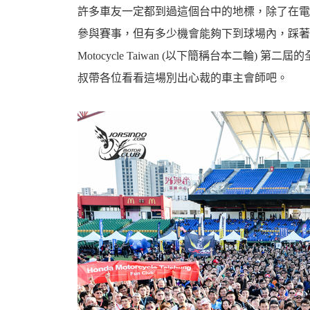
許多車友一定都到過這個台中的地標，除了在電
參與賽事，但有多少機會能夠下到球場內，踩著紅
Motocycle Taiwan (以下簡稱台本二輪
叔帶各位看看這場別出心裁的車主會師吧。
婆
汽