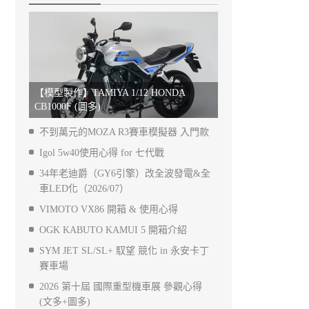
【模型製作】TAMIYA 1/12 HONDA
CB1000F (圖多)
不到萬元的MOZA R3賽車模擬器 入門款
Igol 5w40使用心得 for 七代戰
34年老迪爵（GY6引擎）改全波發電&全
車LED化（2026/07）
VIMOTO VX86 開箱 & 使用心得
OGK KABUTO KAMUI 5 開箱介紹
SYM JET SL/SL+ 馭望 競化 in 永安卡丁
賽車場
2026 第十屆 國際重型機車展 參觀心得
(文多+圖多)