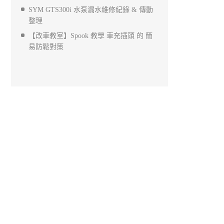
SYM GTS300i 水泵漏水維修紀錄 & 傳動
整理
【改車教室】Spook 教學 車充插頭 的 簡
易防鬆對策