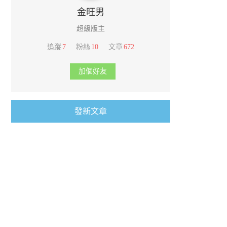
金旺男
超級版主
追蹤
7
粉絲
10
文章
672
加個好友
發新文章