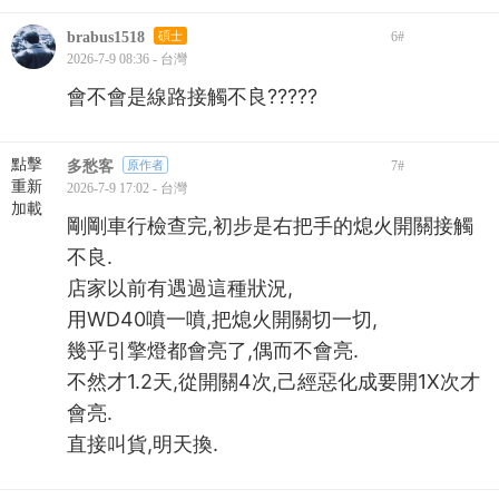
brabus1518
碩士
6
#
2026-7-9 08:36 - 台灣
會不會是線路接觸不良?????
點擊
多愁客
原作者
7
#
重新
2026-7-9 17:02 - 台灣
加載
剛剛車行檢查完,初步是右把手的熄火開關接觸
不良.
店家以前有遇過這種狀況,
用WD40噴一噴,把熄火開關切一切,
幾乎引擎燈都會亮了,偶而不會亮.
不然才1.2天,從開關4次,己經惡化成要開1X次才
會亮.
直接叫貨,明天換.