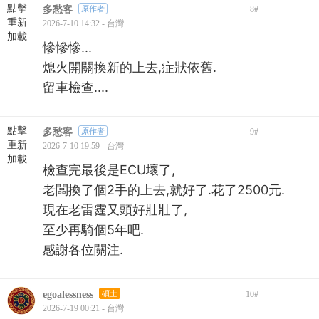
點擊
多愁客
原作者
8
#
重新
2026-7-10 14:32 - 台灣
加載
慘慘慘...
熄火開關換新的上去,症狀依舊.
留車檢查....
點擊
多愁客
原作者
9
#
重新
2026-7-10 19:59 - 台灣
加載
檢查完最後是ECU壞了,
老闆換了個2手的上去,就好了.花了2500元.
現在老雷霆又頭好壯壯了,
至少再騎個5年吧.
感謝各位關注.
egoalessness
碩士
10
#
2026-7-19 00:21 - 台灣