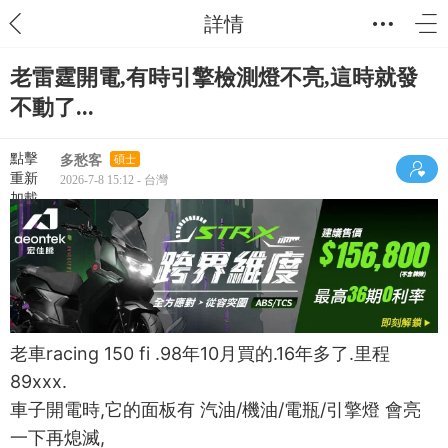
詳情
老雷霆開電,有時引擎檢測燈不亮,這時就發
不動了...
點擊
多愁客
碩士
重新
2026-7-8 15:12 - 台灣
加載
老車racing 150 fi .98年10月買的.16年多了.里程
89xxx.
車子開電時,它的面板有 汽油/機油/電瓶/引擎燈 會亮
一下再熄滅,