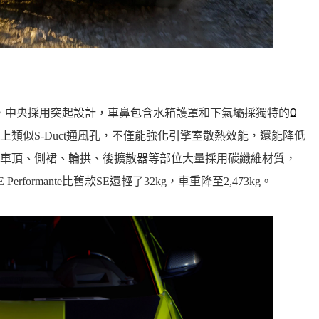
Ω
碳纖維引擎蓋，中央採用突起設計，車鼻包含水箱護罩和下氣壩採獨特的
類似S-Duct通風孔，不僅能強化引擎室散熱效能，還能降低
車頂、側裙、輪拱、後擴散器等部位大量採用碳纖維材質，
Performante比舊款SE還輕了32kg，車重降至2,473kg。