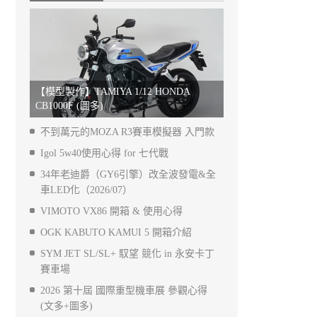
【模型製作】TAMIYA 1/12 HONDA
CB1000F (圖多)
不到萬元的MOZA R3賽車模擬器 入門款
Igol 5w40使用心得 for 七代戰
34年老迪爵（GY6引擎）改全波發電&全
車LED化（2026/07）
VIMOTO VX86 開箱 & 使用心得
OGK KABUTO KAMUI 5 開箱介紹
SYM JET SL/SL+ 馭望 競化 in 永安卡丁
賽車場
2026 第十屆 國際重型機車展 參觀心得
(文多+圖多)