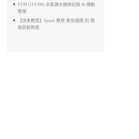
SYM GTS300i 水泵漏水維修紀錄 & 傳動
整理
【改車教室】Spook 教學 車充插頭 的 簡
易防鬆對策