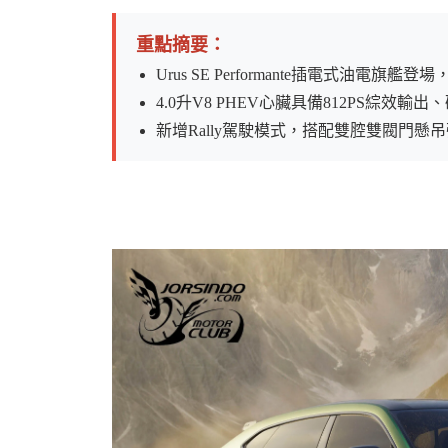
重點摘要：
Urus SE Performante插電式油電旗
4.0升V8 PHEV心臟具備812PS綜效輸出
婆
新增Rally駕駛模式，搭配雙腔雙閥門懸
汽