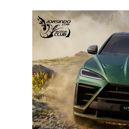
資
訊
網