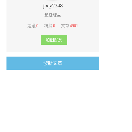
joey2348
超級版主
追蹤
0
粉絲
0
文章
4901
加個好友
發新文章