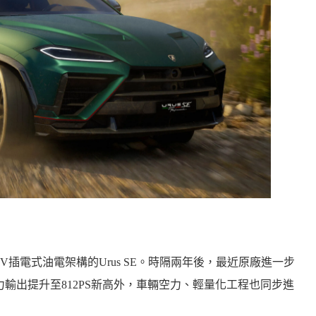
首搭PHEV插電式油電架構的Urus SE。時隔兩年後，最近原廠進一步
本。除了動力輸出提升至812PS新高外，車輛空力、輕量化工程也同步進