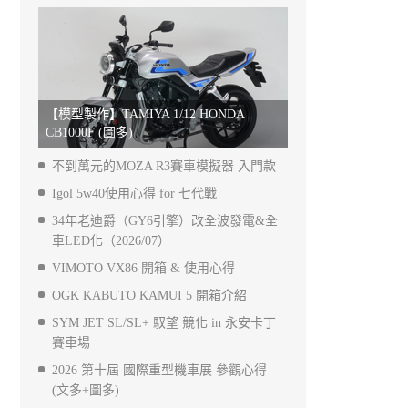
【模型製作】TAMIYA 1/12 HONDA
CB1000F (圖多)
不到萬元的MOZA R3賽車模擬器 入門款
Igol 5w40使用心得 for 七代戰
34年老迪爵（GY6引擎）改全波發電&全
車LED化（2026/07）
VIMOTO VX86 開箱 & 使用心得
OGK KABUTO KAMUI 5 開箱介紹
SYM JET SL/SL+ 馭望 競化 in 永安卡丁
賽車場
2026 第十屆 國際重型機車展 參觀心得
(文多+圖多)