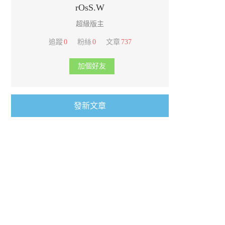
rOsS.W
超級版主
追蹤
0
粉絲
0
文章
737
加個好友
發新文章