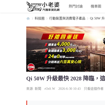
熱門討論
機車圈
科技圈
行動裝置與消費電子產品
Qi 50W
小
›
›
›
Qi 50W 升級最快 2028 
老
來源:
新聞
rOsS.W
2026-6-30 10:43
只看這個作者