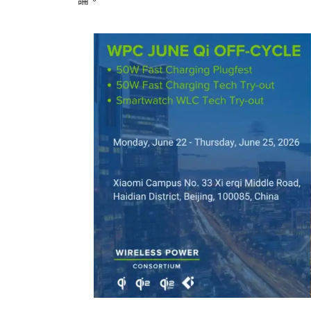
資
訊
網