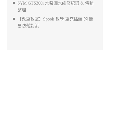
SYM GTS300i 水泵漏水維修紀錄 & 傳動
整理
【改車教室】Spook 教學 車充插頭 的 簡
易防鬆對策