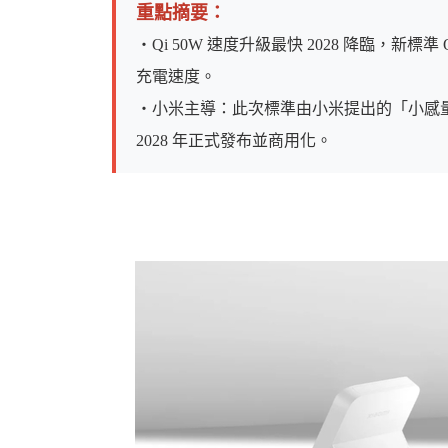
重點摘要：
・Qi 50W 速度升級最快 2028 降臨，新標
充電速度。
・小米主導：此次標準由小米提出的「小感
婆
2028 年正式發布並商用化。
汽