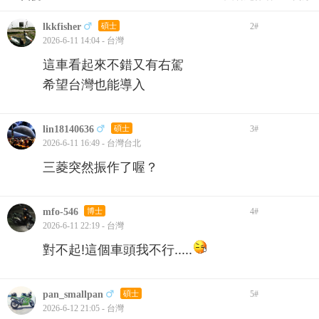
lkkfisher
碩士
2
#
2026-6-11 14:04 - 台灣
這車看起來不錯又有右駕
希望台灣也能導入
lin18140636
碩士
3
#
2026-6-11 16:49 - 台灣台北
三菱突然振作了喔？
mfo-546
博士
4
#
2026-6-11 22:19 - 台灣
對不起!這個車頭我不行.....
pan_smallpan
碩士
5
#
2026-6-12 21:05 - 台灣