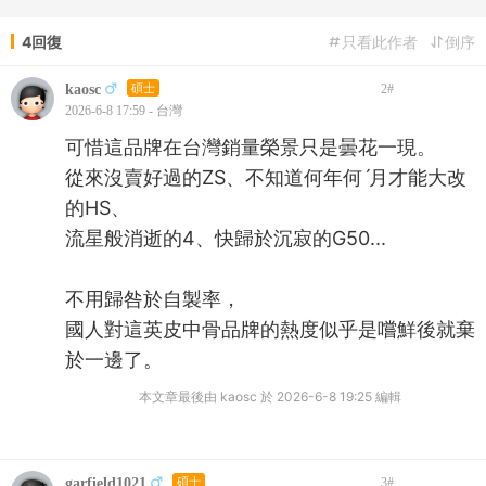
4回復
只看此作者
倒序
kaosc
碩士
2
#
2026-6-8 17:59 - 台灣
可惜這品牌在台灣銷量榮景只是曇花一現。
從來沒賣好過的ZS、不知道何年何ˊ月才能大改
的HS、
流星般消逝的4、快歸於沉寂的G50...
不用歸咎於自製率，
國人對這英皮中骨品牌的熱度似乎是嚐鮮後就棄
於一邊了。
本文章最後由 kaosc 於 2026-6-8 19:25 編輯
garfield1021
碩士
3
#