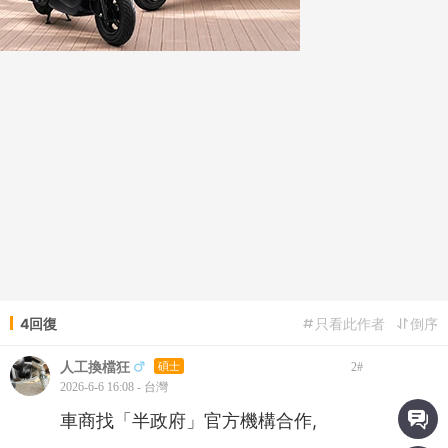
4回復
只看此作者
倒序
人工換檔狂
碩士
2
#
2026-6-6 16:08 - 台灣
車商找「半政府」官方機構合作,