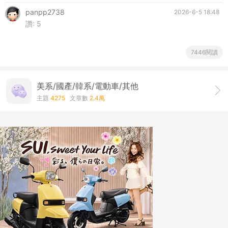
panpp2738
2026-6-5 18:48
讚:
5
7446閱讀
美系/國產/韓系/電動車/其他
主題
4275
文章數
2.4萬