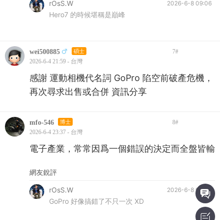
rOsS.W
2026-6-8 09:06
Hero7 的時候堪稱是巔峰
wei500885
碩士
7
#
2026-6-4 21:59 - 台灣
感謝 運動相機代名詞 GoPro 陷空前破產危機，
再次尋求出售或合併 資訊分享
mfo-546
博士
8
#
2026-6-4 23:37 - 台灣
電子產業，常常因爲一個錯誤的決定而全盤皆輸
網友銳評
rOsS.W
2026-6-8 09:06
GoPro 好像搞錯了不只一次 XD