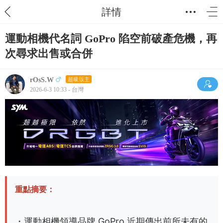
詳情
運動相機代名詞 GoPro 陷空前破產危機，再
次尋求出售或合併
rOsS.W
超級版主
2026-6-3 10:33 - 台灣
重點摘要：
・運動相機領導品牌 GoPro 近期傳出前所未有的