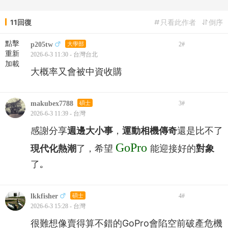
11回復
只看此作者
倒序
點擊
p205tw
大學部
2
#
重新
2026-6-3 11:30 - 台灣台北
加載
大概率又會被中資收購
makubex7788
碩士
3
#
2026-6-3 11:39 - 台灣
感謝分享
週邊大小事
，
運動相機傳奇
還是比不了
GoPro
現代化熱潮
了，希望
能迎接好的
對象
了｡
lkkfisher
碩士
4
#
2026-6-3 15:28 - 台灣
很難想像賣得算不錯的GoPro會陷空前破產危機