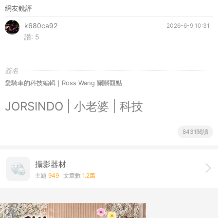
網友銳評
k680ca92
2026-6-9 10:31
讚:
5
簽名
愛騎車的科技編輯｜Ross Wang 關關觀點
JORSINDO | 小老婆 | 科技
8431閱讀
攝影器材
主題
949
文章數
1.2萬