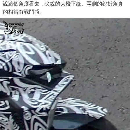
說這個角度看去，尖銳的大燈下緣、兩側的銳折角真
的相當有戰鬥感。