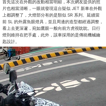
首先這次在外觀的改動相當明顯，本次網友提供的照
片也相當清晰，一眼就發現這台疑似 JET 新車在外觀
上都調整了，大燈部分有的是類似 SR 系列、延續當
前 SL 的外露魚眼燈具，並且周邊的造型都經過調整，
看上去更深邃，宛如鷹眼一般向前方虎視眈眈。日行
燈則維持在把手處，此外，該車採用的是傳統機械鑰
匙設計。