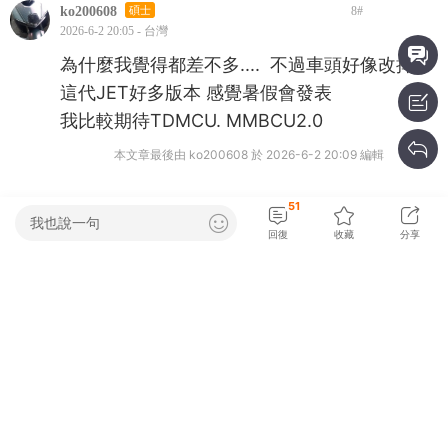
ko200608
碩士
8
#
2026-6-2 20:05 - 台灣
為什麼我覺得都差不多.... 不過車頭好像改掉了
這代JET好多版本 感覺暑假會發表
我比較期待TDMCU. MMBCU2.0
本文章最後由 ko200608 於 2026-6-2 20:09 編輯
51
我也說一句
就是快
碩士
9
#
回復
收藏
分享
2026-6-2 20:13 - 台灣
要戰鬥..有改 没改 呃~傻傻分不清楚！
摩扥新人
碩士
10
#
2026-6-3 00:10 - 台灣
比較期待 DRG 跟 曼巴 大改款 !!