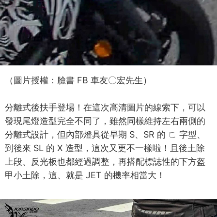
（圖片授權：臉書 FB 車友〇宏先生）
分離式後扶手登場！在這次高清圖片的線索下，可以
發現尾燈造型完全不同了，雖然同樣維持左右兩側的
分離式設計，但內部燈具從早期 S、SR 的 ㄈ 字型、
到後來 SL 的 X 造型，這次又更不一樣啦！且後土除
上段、反光板也都經過調整，再搭配標誌性的下方盔
甲小土除，這、就是 JET 的機率相當大！