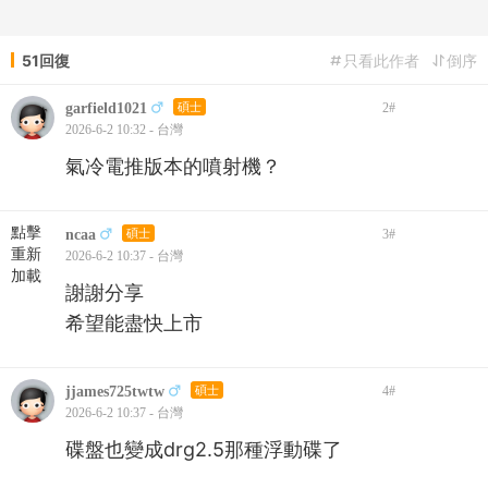
51回復
只看此作者
倒序
garfield1021
碩士
2
#
2026-6-2 10:32 - 台灣
氣冷電推版本的噴射機？
點擊
ncaa
碩士
3
#
重新
2026-6-2 10:37 - 台灣
加載
謝謝分享
希望能盡快上市
jjames725twtw
碩士
4
#
2026-6-2 10:37 - 台灣
碟盤也變成drg2.5那種浮動碟了