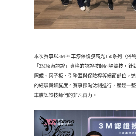
機
本次賽事以3M™ 車漆保護膜高光150系列（俗
「3M原廠認證」資格的認證技師同場競技，針
照鏡、葉子板、引擎蓋與保險桿等細節部位。這
車
的經驗與細膩度。賽事採淘汰制進行，歷經一整
車膜認證技師們的非凡實力。