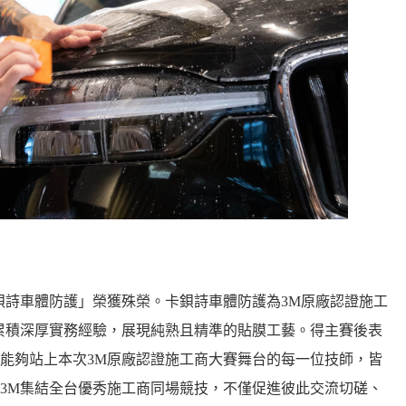
鋇詩車體防護」榮獲殊榮。卡鋇詩車體防護為3M原廠認證施工
累積深厚實務經驗，展現純熟且精準的貼膜工藝。得主賽後表
能夠站上本次3M原廠認證施工商大賽舞台的每一位技師，皆
3M集結全台優秀施工商同場競技，不僅促進彼此交流切磋、