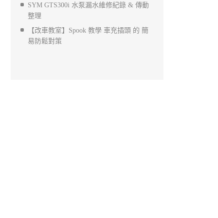
SYM GTS300i 水泵漏水維修紀錄 & 傳動
整理
【改車教室】Spook 教學 車充插頭 的 簡
易防鬆對策