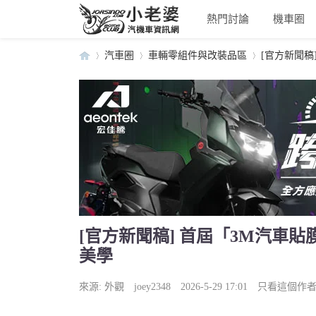
熱門討論
機車圈
汽車圈
車輛零組件與改裝品區
[官方新聞稿
小
›
›
›
[官方新聞稿] 首屆「3M汽車
美學
老
來源:
外觀
joey2348
2026-5-29 17:01
只看這個作