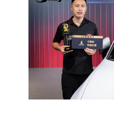
資
訊
網