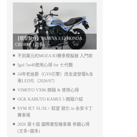
【模型製作】TAMIYA 1/12 HONDA
CB1000F (圖多)
不到萬元的MOZA R3賽車模擬器 入門款
Igol 5w40使用心得 for 七代戰
34年老迪爵（GY6引擎）改全波發電&全
車LED化（2026/07）
VIMOTO VX86 開箱 & 使用心得
OGK KABUTO KAMUI 5 開箱介紹
SYM JET SL/SL+ 馭望 競化 in 永安卡丁
賽車場
2026 第十屆 國際重型機車展 參觀心得
(文多+圖多)