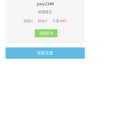
joey2348
超級版主
追蹤
0
粉絲
0
文章
4905
加個好友
發新文章