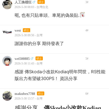
人工換檔狂
碩士
3
#
2026-5-30 08:03 - 台灣台北
呃, 也有只貼車頭、車尾的偽裝貼.
west
碩士
4
#
2026-5-30 09:50 - 台灣
謝謝你的分享 期待發表了
wei500885
碩士
5
#
2026-5-30 11:43 - 台灣
感謝 傳Skoda小改款Kodiaq明年問世，RS性能
版出力有望破300PS！ 資訊分享
makubex7788
碩士
6
#
2026-5-30 13:57 - 台灣
感謝分享，
傳Skoda小改款Kodiaq