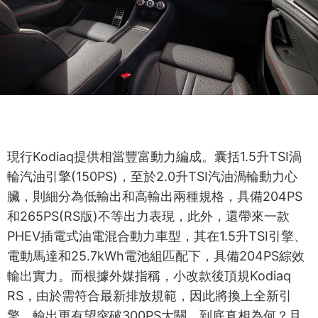
現行Kodiaq提供相當豐富動力編成。囊括1.5升TSI渦
輪汽油引擎(150PS)，至於2.0升TSI汽油渦輪動力心
臟，則細分為低輸出和高輸出兩種規格，具備204PS
和265PS(RS版)不等出力表現，此外，還帶來一款
PHEV插電式油電混合動力車型，其在1.5升TSI引擎、
電動馬達和25.7kWh電池組匹配下，具備204PS綜效
輸出實力。而根據外媒指稱，小改款後頂規Kodiaq
RS，由於需符合最新排放規範，因此將換上全新引
擎，輸出更有望突破300PS大關，到底真相為何？且