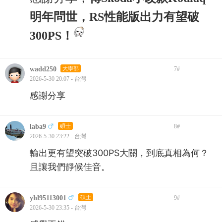
明年問世，RS性能版出力有望破
300PS！
wadd250
大學部
7
#
2026-5-30 20:07 - 台灣
感謝分享
laba9
碩士
8
#
2026-5-30 23:22 - 台灣
輸出更有望突破300PS大關，到底真相為何？
且讓我們靜候佳音。
yhl95113001
碩士
9
#
2026-5-30 23:35 - 台灣