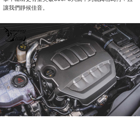
讓我們靜候佳音。