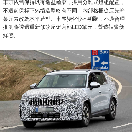
車頭依舊保持既有造型輪廓，採用分離式燈組配置，
不過前保桿下氣壩造型略有不同，內部格柵從原先蜂
巢元素改為水平造型。車尾變化較不明顯，不過合理
推測將透過重新修改尾燈內部LED單元，營造視覺新
鮮感。