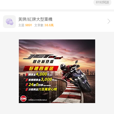
6192閱讀
黃牌/紅牌大型重機
主題
9891
文章數
38.6萬