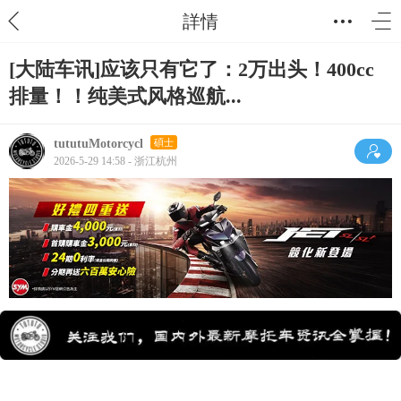
詳情
[大陆车讯]应该只有它了：2万出头！400cc
排量！！纯美式风格巡航...
tututuMotorcycl
碩士
2026-5-29 14:58 - 浙江杭州