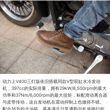
动力上V400三灯版依旧搭载同款V型双缸水冷发动
机，397cc的实际排量，拥有29kW/8,500rpm的最大
功率和37Nm/6,000rpm的最大扭矩，标配滑动离合器
与皮带传动，这台发动机在震动抑制上也做得不错。
配合16升的大油箱，基本满足日常通勤与长途骑行的