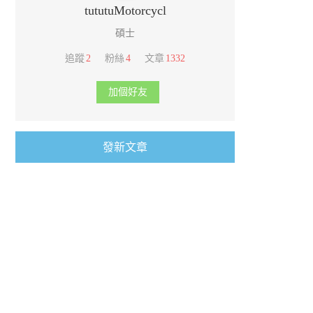
tututuMotorcycl
碩士
追蹤
2
粉絲
4
文章
1332
加個好友
發新文章