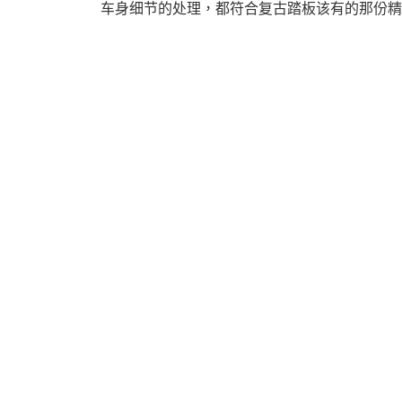
车身细节的处理，都符合复古踏板该有的那份精
資
訊
網