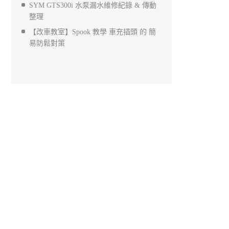
SYM GTS300i 水泵漏水維修紀錄 & 傳動
整理
【改車教室】Spook 教學 車充插頭 的 簡
易防鬆對策