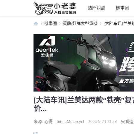
熱門討論
機車圈
機車圈
黃牌/紅牌大型重機
[大陆车讯]兰美
小
›
›
›
[大陆车讯]兰美达两款“铁壳”
价...
老
來源:
心得
tututuMotorcycl
2026-5-24 13:29
只看這