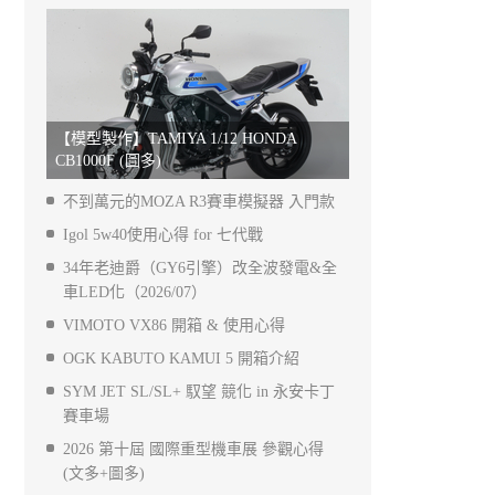
【模型製作】TAMIYA 1/12 HONDA
CB1000F (圖多)
不到萬元的MOZA R3賽車模擬器 入門款
Igol 5w40使用心得 for 七代戰
34年老迪爵（GY6引擎）改全波發電&全
車LED化（2026/07）
VIMOTO VX86 開箱 & 使用心得
OGK KABUTO KAMUI 5 開箱介紹
SYM JET SL/SL+ 馭望 競化 in 永安卡丁
賽車場
2026 第十屆 國際重型機車展 參觀心得
(文多+圖多)