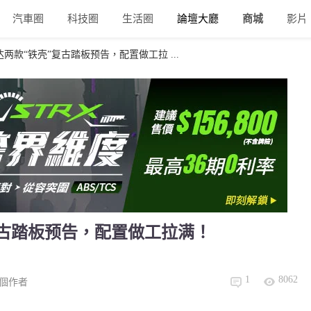
汽車圈
科技圈
生活圈
論壇大廳
商城
影片
达两款“铁壳”复古踏板预告，配置做工拉 ...
复古踏板预告，配置做工拉满！
1
8062
個作者