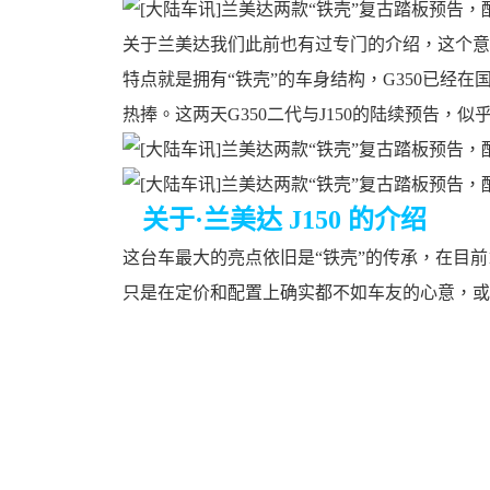
关于兰美达我们此前也有过专门的介绍，这个意大
特点就是拥有“铁壳”的车身结构，G350已经
热捧。这两天G350二代与J150的陆续预告，
婆
关于·兰美达 J150 的介绍
这台车最大的亮点依旧是“铁壳”的传承，在目前15
只是在定价和配置上确实都不如车友的心意，或许
汽