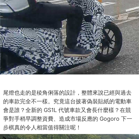
尾燈也走的是稜角俐落的設計，整體來說已經與過去
的車款完全不一樣。究竟這台披著偽裝貼紙的電動車
會是誰？全新的 GS1L 代號車款又會長什麼樣？在競
爭對手稍早調整資費、造成市場反應的 Gogoro 下一
步棋真的令人相當值得關注呢！