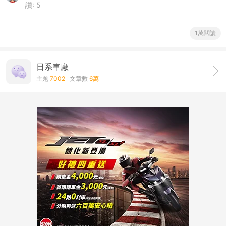
讚:
5
1萬閱讀
日系車廠
主題
7002
文章數
6萬