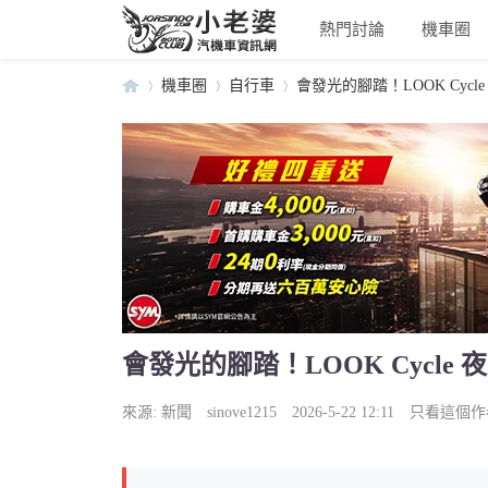
熱門討論
機車圈
機車圈
自行車
會發光的腳踏！LOOK Cycle 夜騎
小
›
›
›
會發光的腳踏！LOOK Cycle 夜騎守
老
來源:
新聞
sinove1215
2026-5-22 12:11
只看這個作