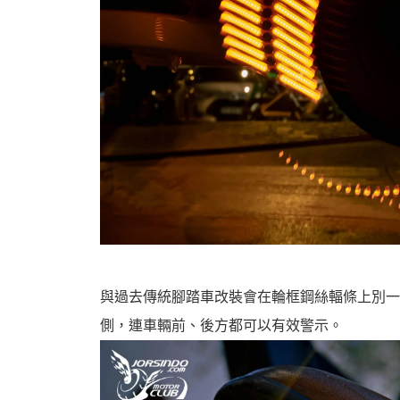
與過去傳統腳踏車改裝會在輪框鋼絲輻條上別一個發光
側，連車輛前、後方都可以有效警示。