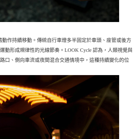
光會隨著踩踏動作持續移動。傳統自行車燈多半固定於車頭、座管或後方
形成規律性的光線節奏。LOOK Cycle 認為，人類視覺與
路口、側向車流或夜間混合交通情境中，這種持續變化的位