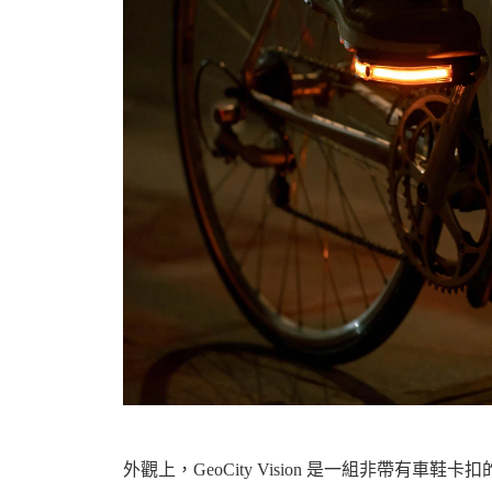
機
車
外觀上，GeoCity Vision 是一組非帶有