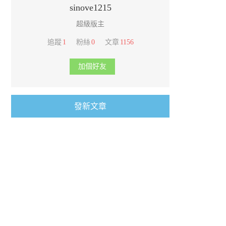
sinove1215
超級版主
追蹤
1
粉絲
0
文章
1156
加個好友
發新文章