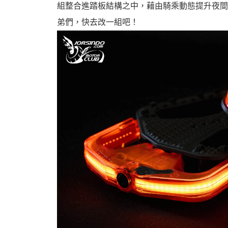
組整合進踏板結構之中，藉由騎乘動態提升夜間
資
弟們，快去改一組吧！
訊
網