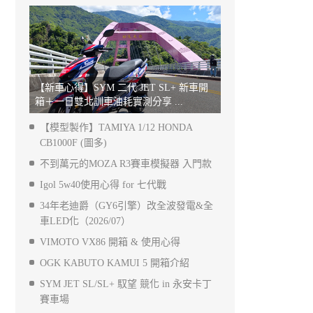
【新車心得】SYM 二代 JET SL+ 新車開
箱＋一日雙北訓車油耗實測分享 ...
【模型製作】TAMIYA 1/12 HONDA
CB1000F (圖多)
不到萬元的MOZA R3賽車模擬器 入門款
Igol 5w40使用心得 for 七代戰
34年老迪爵（GY6引擎）改全波發電&全
車LED化（2026/07）
VIMOTO VX86 開箱 & 使用心得
OGK KABUTO KAMUI 5 開箱介紹
SYM JET SL/SL+ 馭望 競化 in 永安卡丁
賽車場