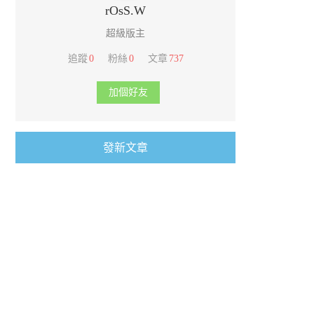
rOsS.W
超級版主
追蹤
0
粉絲
0
文章
737
加個好友
發新文章