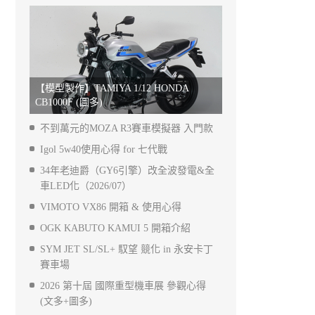
【模型製作】TAMIYA 1/12 HONDA
CB1000F (圖多)
不到萬元的MOZA R3賽車模擬器 入門款
Igol 5w40使用心得 for 七代戰
34年老迪爵（GY6引擎）改全波發電&全
車LED化（2026/07）
VIMOTO VX86 開箱 & 使用心得
OGK KABUTO KAMUI 5 開箱介紹
SYM JET SL/SL+ 馭望 競化 in 永安卡丁
賽車場
2026 第十屆 國際重型機車展 參觀心得
(文多+圖多)