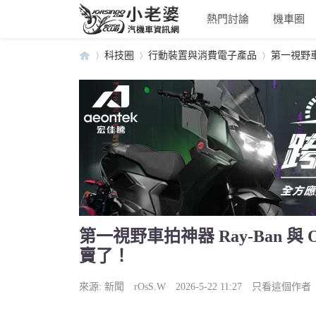
熱門討論
機車圈
科技圈
行動裝置與消費電子產品
第一視野車拍神
小
›
›
›
第一視野車拍神器 Ray-Ban 與 O
賣了！
老
來源:
新聞
rOsS.W
2026-5-22 11:27
只看這個作者