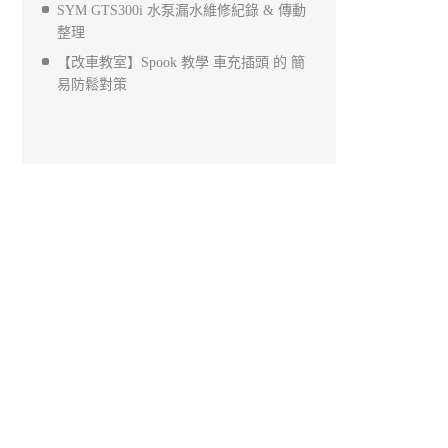
SYM GTS300i 水泵漏水維修紀錄 & 傳動
整理
【改車教室】Spook 教學 車充插頭 的 簡
易防鬆對策