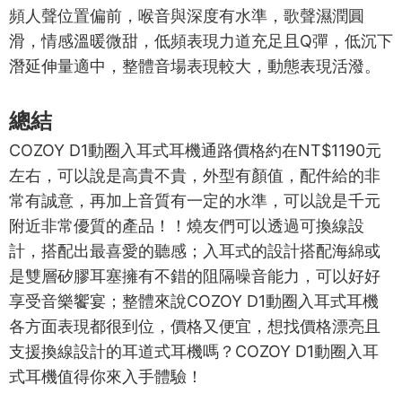
頻人聲位置偏前，喉音與深度有水準，歌聲濕潤圓
滑，情感溫暖微甜，低頻表現力道充足且Q彈，低沉下
潛延伸量適中，整體音場表現較大，動態表現活潑。
總結
COZOY D1動圈入耳式耳機通路價格約在NT$1190元
左右，可以說是高貴不貴，外型有顏值，配件給的非
常有誠意，再加上音質有一定的水準，可以說是千元
附近非常優質的產品！！燒友們可以透過可換線設
計，搭配出最喜愛的聽感；入耳式的設計搭配海綿或
是雙層矽膠耳塞擁有不錯的阻隔噪音能力，可以好好
享受音樂饗宴；整體來說COZOY D1動圈入耳式耳機
各方面表現都很到位，價格又便宜，想找價格漂亮且
支援換線設計的耳道式耳機嗎？COZOY D1動圈入耳
式耳機值得你來入手體驗！