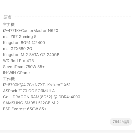
簽名
主力機
i7-4771K+CoolerMaster N620
msi Z97 Gaming 5
Kingston 8G*4 @2400
msi GTX680 2G
Kingston M.2 SATA G2 240GB
WD Red Pro 4TB
SevenTeam 750W 85+
IN-WIN GRone
工作機
i7-6700K@4.7G+NZXT. Kraken™ X61
ASRock Z170 OC FORMULA
GeIL DRAGON RAM(8G*2) @ DDR4-4000
SAMSUNG SM951 512GB M.2
FSP Everest 650W 85+
7644閱讀