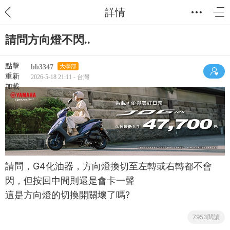
詳情
請問方向燈不閃..
點擊
bb3347
大學部
重新
2026-5-18 21:11 - 台灣
加載
請問，G4化油器，方向燈換切至左轉或右轉都不會
閃，但按回中間則還是會卡一聲
這是方向燈的切換開關壞了嗎?
7953閱讀