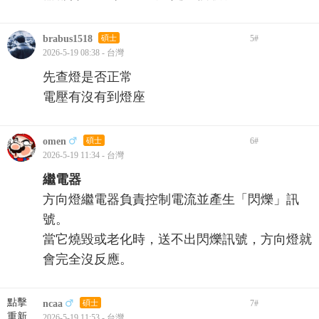
brabus1518
碩士
5
#
2026-5-19 08:38 - 台灣
先查燈是否正常
電壓有沒有到燈座
omen
碩士
6
#
2026-5-19 11:34 - 台灣
繼電器
方向燈繼電器負責控制電流並產生「閃爍」訊
號。
當它燒毀或老化時，送不出閃爍訊號，方向燈就
會完全沒反應。
點擊
ncaa
碩士
7
#
重新
2026-5-19 11:53 - 台灣