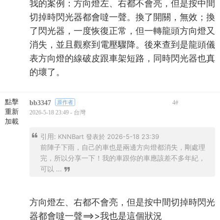
我的案例：方向燈左、右都不會亮，但是按中間
切掉時閃光器都會噠一聲。換了開關，無效；換
了閃光器，一度恢復正常，但一轉龍頭方向燈又
消失，並且觀察到電壓驟降。後來查到是龍頭儀
表方向燈的線破皮跟車架短路，同時閃光器也真
的壞了。
點擊
bb3347
原作者
4
#
重新
2026-5-18 23:49 - 台灣
加載
引用:
KNNBart 發表於 2026-5-18 23:39
前陣子下雨，自己的車也是兩邊方向燈都消失，剛處理
完，所以分享一下！我的車跟你的車應該差不多年紀，
可以 ...
方向燈左、右都不會亮，但是按中間切掉時閃光
器都會噠一聲==>>我也是這個狀況