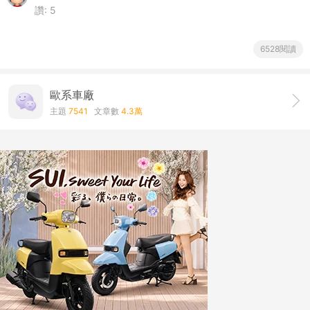
讚:
5
6528閱讀
歐系車廠
主題
7541
文章數
4.3萬