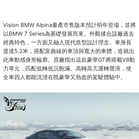
Vision BMW Alpina量產市售版本預計明年登場，並將
以BMW 7 Series為基礎發展而來。外觀揉合該廠過去
經典特色，一方面又融入現代造型設計理念。車身長
度達5.2米，搭配富曲線的車頂與寬大的車體，造就出
此車動感身形輪廓。原廠指出這款豪華GT將搭載V8動
力單元，匹配低轉低沉飽滿、高轉高亢運轉聲浪，使
全車四人都能沈浸在既豪華又熱血的駕駛體驗中。