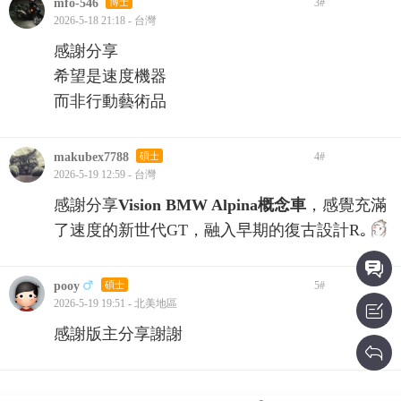
mfo-546
博士
3
#
2026-5-18 21:18 - 台灣
感謝分享
希望是速度機器
而非行動藝術品
makubex7788
碩士
4
#
2026-5-19 12:59 - 台灣
感謝分享
Vision BMW Alpina概念車
，感覺充滿
了速度的新世代GT，融入早期的復古設計R｡
pooy
碩士
5
#
2026-5-19 19:51 - 北美地區
感謝版主分享謝謝