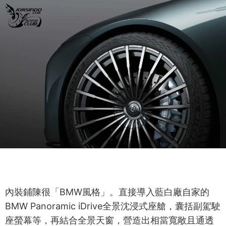
內裝鋪陳很「BMW風格」。直接導入藍白廠自家的
BMW Panoramic iDrive全景沈浸式座艙，囊括副駕駛
座螢幕等，再結合全景天窗，營造出相當寬敞且通透