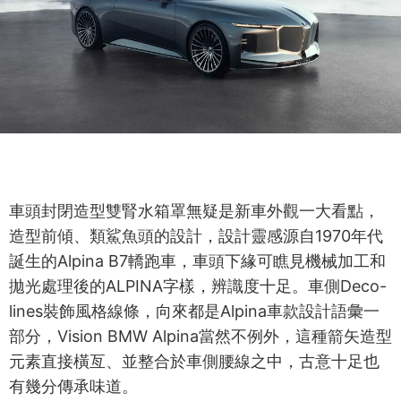
車頭封閉造型雙腎水箱罩無疑是新車外觀一大看點，
造型前傾、類鯊魚頭的設計，設計靈感源自1970年代
誕生的Alpina B7轎跑車，車頭下緣可瞧見機械加工和
拋光處理後的ALPINA字樣，辨識度十足。車側Deco-
lines裝飾風格線條，向來都是Alpina車款設計語彙一
部分，Vision BMW Alpina當然不例外，這種箭矢造型
元素直接橫亙、並整合於車側腰線之中，古意十足也
有幾分傳承味道。