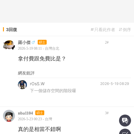
3回復
只看此作者
倒序
羅小傑
碩士
2
#
2026-5-19 08:11 - 台灣台北
拿付費跟免費比是？
網友銳評
rOsS.W
2026-5-19 08:29
下一個儲存空間的階段囉
nba1104
碩士
3
#
2026-5-23 00:23 - 台灣
真的是相當不錯啊