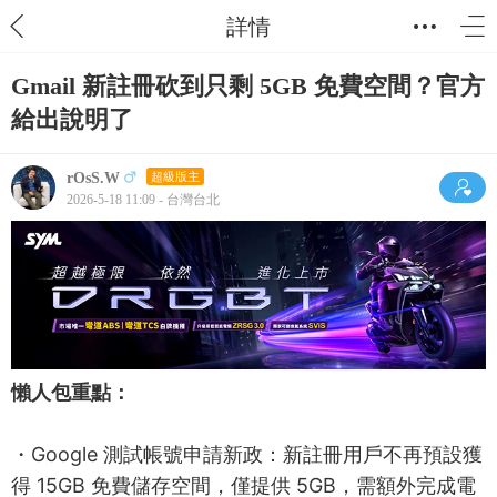
詳情
Gmail 新註冊砍到只剩 5GB 免費空間？官方
給出說明了
rOsS.W
超級版主
2026-5-18 11:09 - 台灣台北
懶人包重點：
・Google 測試帳號申請新政：新註冊用戶不再預設獲
得 15GB 免費儲存空間，僅提供 5GB，需額外完成電