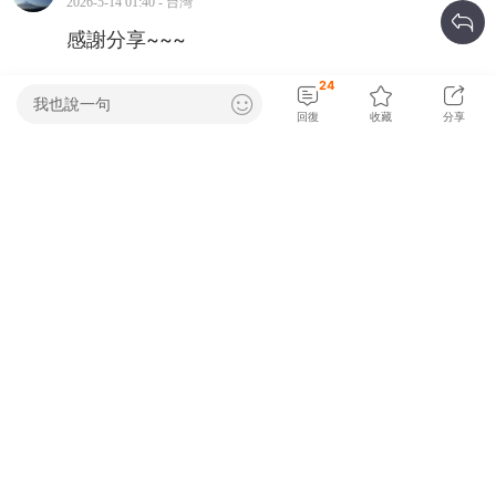
2026-5-14 01:40 - 台灣
感謝分享~~~
24
我也說一句
wind555
碩士
8
#
回復
收藏
分享
2026-5-14 06:31 - 台灣
車子本質好，顏色才有加值的效果。
fight00160
碩士
9
#
2026-5-14 06:33 - 台灣
造型跟顏色都對了，然而⋯不好說。
egoalessness
碩士
10
#
2026-5-15 01:02 - 台灣
Thank you for sharing.