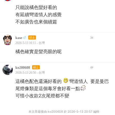
只能說橘色蠻好看的
有延續彎道情人的感覺
不如廣告也來個續篇
kase
碩士
3
#
2026-5-13 16:11 - 台灣
橘色確實是蠻亮眼的呢
ko200608
碩士
4
#
2026-5-13 20:50 - 台灣
這橘色配色還滿好看的
彎道情人 要是曼巴
尾燈像類是這個毒牙會好看一點
可惜小改款2次尾燈都不變
本文章最後由 ko200608 於 2026-5-13 20:57 編輯