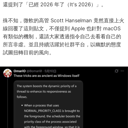
還提到了「已經 2026 年了（It's 2026）」。
殊不知，微軟的高管 Scott Hanselman 竟然直接上火
線回覆了這則貼文，不僅提到 Apple 也針對 macOS
有類似的機制，還請大家透過指令自己去看看自己的
所言非虛。並且持續活躍於社群平台，以幽默的態度
試圖扭轉目前的風向。