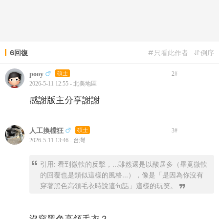
6回復
只看此作者
倒序
pooy
碩士
2
#
2026-5-11 12:55 - 北美地區
感謝版主分享謝謝
人工換檔狂
碩士
3
#
2026-5-11 13:46 - 台灣
引用: 看到微軟的反擊，...雖然還是以酸居多（畢竟微軟
的回覆也是類似這樣的風格...），像是「是因為你沒有
穿著黑色高領毛衣時說這句話」這樣的玩笑。
沒穿黑色高領毛衣？