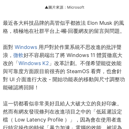
▲圖片來源：Microsoft
最近各大科技品牌的高管似乎都效法 Elon Musk 的風
格，積極地在社群平台上
嘴
回覆網友的留言與問題。
面對
Windows
用戶對於作業系統不思改進的批評聲
浪，
微軟
好不容易端出了將 Windows 11 體質徹底大
改的「
Windows K2
」改革計劃。不僅希望能從效能
與可靠度方面跟目前很夯的 SteamOS 看齊，也會針
對 UI 介面進行大改 - 開始功能表的移動與尺寸調整功
能確認將回歸！
這一切都看似非常美好且給人大破大立的良好印象。
然而有網友發現條列在改進項目之中的「低延遲設定
檔（ Low Latency Profile ）」，因為會在使用者進
行特定操作的時候「暴力加速」電腦的效能，被認為