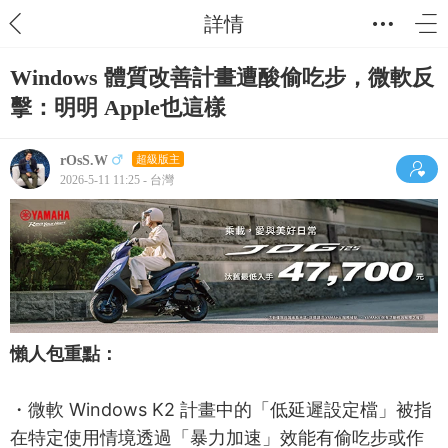
詳情
Windows 體質改善計畫遭酸偷吃步，微軟反
擊：明明 Apple也這樣
rOsS.W
超級版主
2026-5-11 11:25 - 台灣
懶人包重點：
・微軟 Windows K2 計畫中的「低延遲設定檔」被指
在特定使用情境透過「暴力加速」效能有偷吃步或作