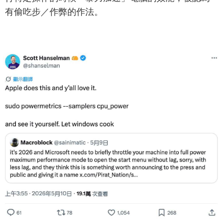
有偷吃步／作弊的作法。