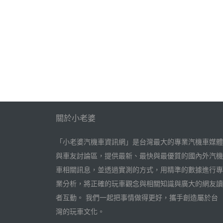
關於小老婆
「小老婆汽機車資訊網」是台灣最大的專業汽機車媒體
與車友討論區，提供最新、最快與最優質的國內外汽機
車相關訊息，並透過實測的方式，用精準的數據進行專
業分析，將正確的玩車觀念與相關知識與廣大的網友讀
者互動。 我們一起把事情做得更好，攜手創造屬於台
灣的玩車文化。