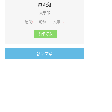
風流鬼
大學部
追蹤
0
粉絲
0
文章
12
加個好友
發新文章