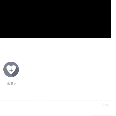
收藏
0
舉報