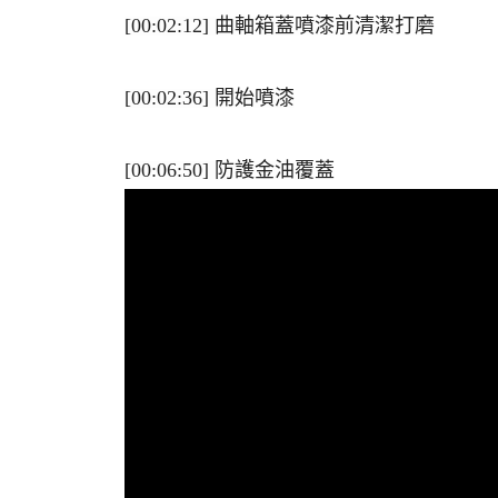
[00:02:12] 曲軸箱蓋噴漆前清潔打磨
機
[00:02:36] 開始噴漆
[00:06:50] 防護金油覆蓋
車