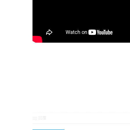
資
訊
回覆
網