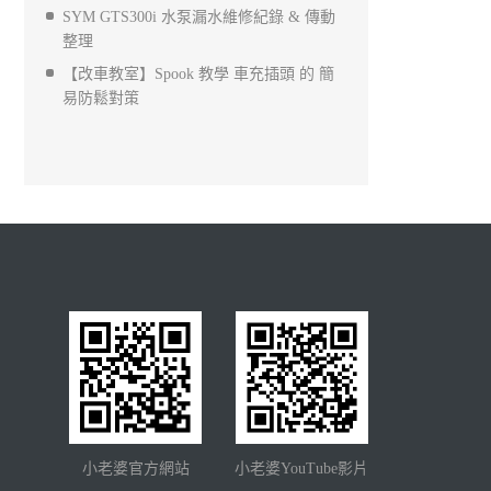
SYM GTS300i 水泵漏水維修紀錄 & 傳動
整理
【改車教室】Spook 教學 車充插頭 的 簡
易防鬆對策
小老婆官方網站
小老婆YouTube影片