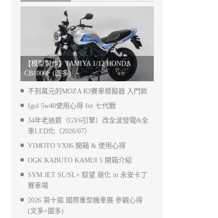
【模型製作】TAMIYA 1/12 HONDA
CB1000F (圖多)
不到萬元的MOZA R3賽車模擬器 入門款
Igol 5w40使用心得 for 七代戰
34年老迪爵（GY6引擎）改全波發電&全
車LED化（2026/07）
VIMOTO VX86 開箱 & 使用心得
OGK KABUTO KAMUI 5 開箱介紹
SYM JET SL/SL+ 馭望 競化 in 永安卡丁
賽車場
2026 第十屆 國際重型機車展 參觀心得
(文多+圖多)