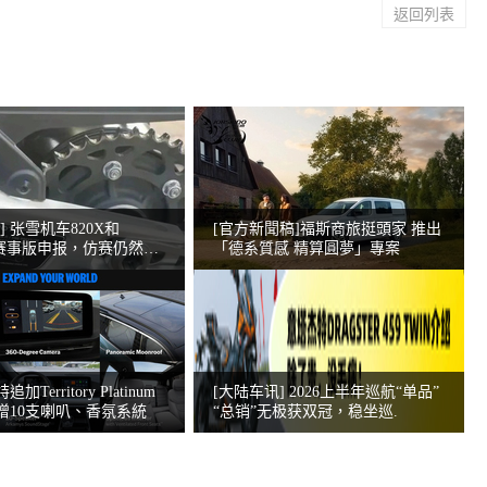
返回列表
] 张雪机车820X和
[官方新聞稿]福斯商旅挺頭家 推出
-R赛事版申报，仿赛仍然问
「德系質感 精算圓夢」專案
Territory Platinum
[大陆车讯] 2026上半年巡航“单品”
增10支喇叭、香氛系統
“总销”无极获双冠，稳坐巡.