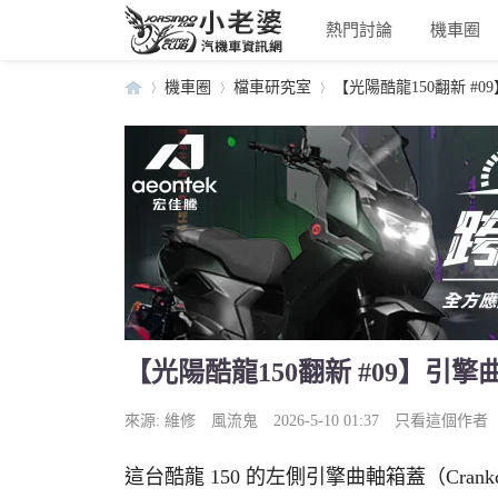
熱門討論
機車圈
機車圈
檔車研究室
【光陽酷龍150翻新 #0
小
›
›
›
【光陽酷龍150翻新 #09】引擎
老
來源:
維修
風流鬼
2026-5-10 01:37
只看這個作者
這台酷龍 150 的左側引擎曲軸箱蓋（Cran