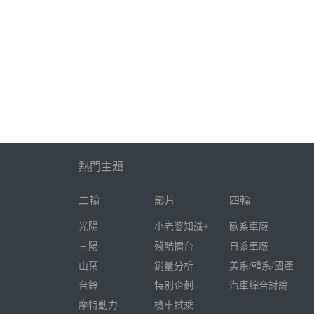
熱門主題
二輪
影片
四輪
光陽
小老婆知識+
歐系車廠
三陽
殘酷擂台
日系車廠
山葉
銷量分析
美系/韓系/國產
台鈴
特別企劃
汽車綜合討論
摩特動力
機車試乘