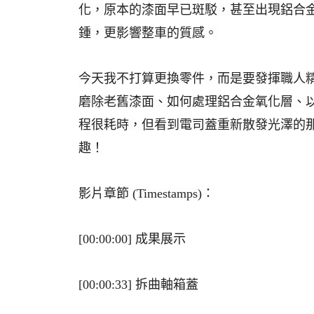
化，原本的漆面早已斑駁，甚至出現鋁合
鍾，更影響整車的質感。
今天我不打算更換零件，而是要發揮職人
婆
磨除老舊漆面、如何處理鋁合金氧化層、
程很耗時，但看到電司蓋重新散發光澤的那
趣！
影片章節 (Timestamps)：
汽
[00:00:00] 成果展示
[00:00:33] 拆曲軸箱蓋