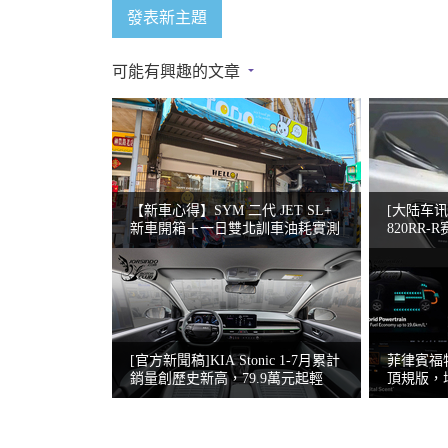
發表新主題
可能有興趣的文章
【新車心得】SYM 二代 JET SL+
[大陆车讯
新車開箱＋一日雙北訓車油耗實測
820RR
题不断
[官方新聞稿]KIA Stonic 1-7月累計
菲律賓福特追加
銷量創歷史新高，79.9萬元起輕
頂規版，