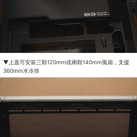
▼上蓋可安裝三顆120mm或兩顆140mm風扇，支援
360mm水冷排