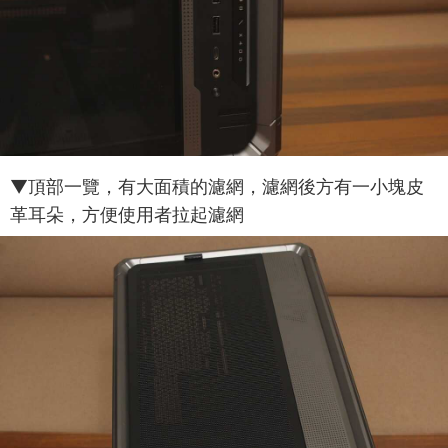
▼頂部一覽，有大面積的濾網，濾網後方有一小塊皮
革耳朵，方便使用者拉起濾網