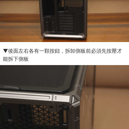
▼後面左右各有一顆按鈕，拆卸側板前必須先按壓才
能拆下側板