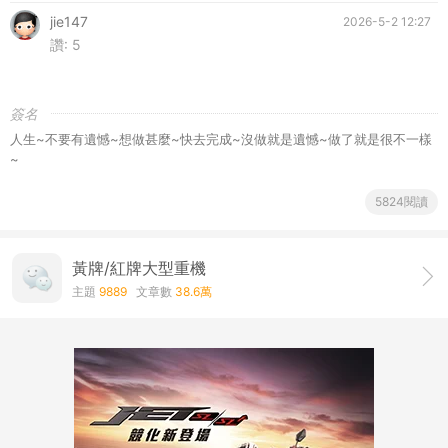
jie147
2026-5-2 12:27
讚:
5
簽名
人生~不要有遺憾~想做甚麼~快去完成~沒做就是遺憾~做了就是很不一樣
~
5824閱讀
黃牌/紅牌大型重機
主題
9889
文章數
38.6萬