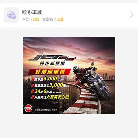
歐系車廠
主題
7538
文章數
4.3萬