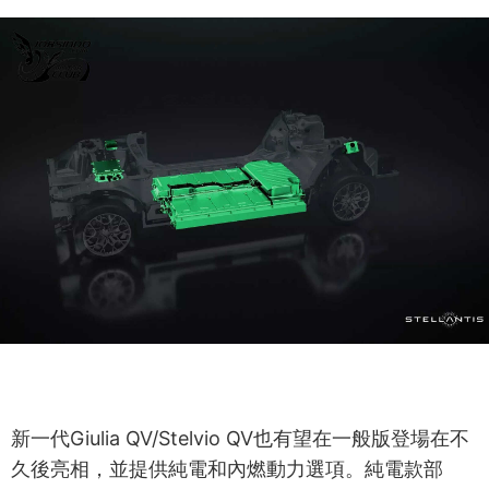
新一代Giulia QV/Stelvio QV也有望在一般版登場在不
久後亮相，並提供純電和內燃動力選項。純電款部