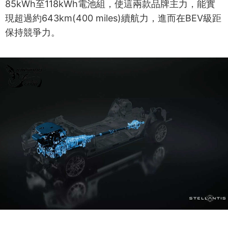
85kWh至118kWh電池組，使這兩款品牌主力，能實
現超過約643km(400 miles)續航力，進而在BEV級距
保持競爭力。