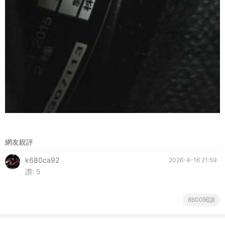
網友銳評
k680ca92
2026-4-16 21:59
讚:
5
6600閱讀