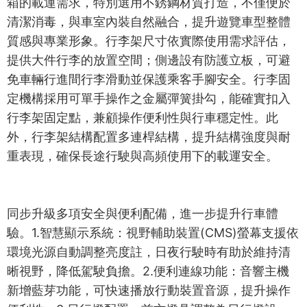
箱的載運需求，特別選用不銹鋼材質打造，不僅便於
清潔消毒，與車室內裝自然融合，提升遊覽車型整體
質感與專業形象。行李架尺寸依實際使用需求評估，
提供大件行李的放置空間；側邊設有防護立板，可避
免車輛行進間行李滑動並保護乘客手腳安全。行李固
定機構採用可單手操作之金屬彈簧掛勾，能確實扣入
行李架固定點，兼顧操作便利性與行車穩定性。此
外，行李架結構配置多連桿結構，提升結構強度與耐
重表現，確保長途行駛與高頻使用下的載運安全。
同步升級多項安全與便利配備，進一步提升行車體
驗。1.智慧顯示系統：視野輔助裝置(CMS)螢幕支援依
環境光源自動調整亮度註，日夜行駛時有助於維持清
晰視野，降低駕駛負擔。2.便利連線功能：音響主機
新增藍芽功能，可快速播放行動裝置音源，提升操作