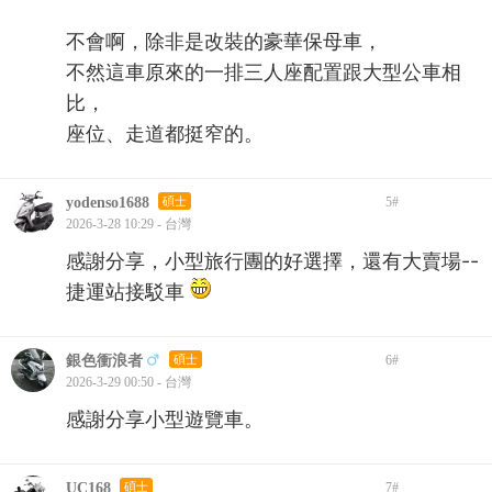
不會啊，除非是改裝的豪華保母車，
不然這車原來的一排三人座配置跟大型公車相
比，
座位、走道都挺窄的。
yodenso1688
碩士
5
#
2026-3-28 10:29 - 台灣
感謝分享，小型旅行團的好選擇，還有大賣場--
捷運站接駁車
銀色衝浪者
碩士
6
#
2026-3-29 00:50 - 台灣
感謝分享小型遊覽車。
UC168
碩士
7
#