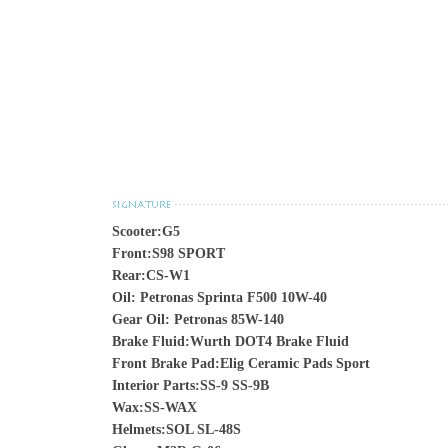
Scooter:G5
Front:S98 SPORT
Rear:CS-W1
Oil: Petronas Sprinta F500 10W-40
Gear Oil: Petronas 85W-140
Brake Fluid:Wurth DOT4 Brake Fluid
Front Brake Pad:Elig Ceramic Pads Sport
Interior Parts:SS-9 SS-9B
Wax:SS-WAX
Helmets:SOL SL-48S