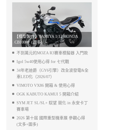
【模型製作】TAMIYA 1/12 HONDA
CB1000F (圖多)
不到萬元的MOZA R3賽車模擬器 入門款
Igol 5w40使用心得 for 七代戰
34年老迪爵（GY6引擎）改全波發電&全
車LED化（2026/07）
VIMOTO VX86 開箱 & 使用心得
OGK KABUTO KAMUI 5 開箱介紹
SYM JET SL/SL+ 馭望 競化 in 永安卡丁
賽車場
2026 第十屆 國際重型機車展 參觀心得
(文多+圖多)