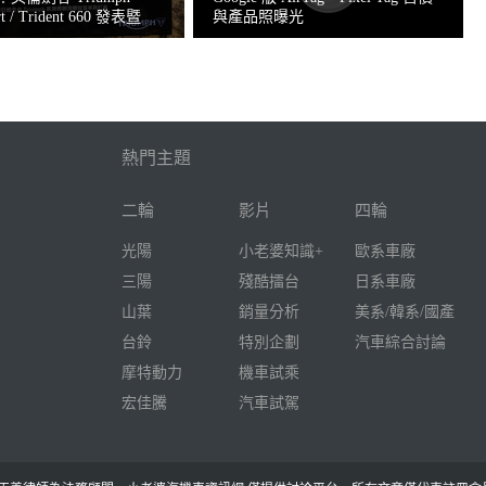
rt / Trident 660 發表暨
與產品照曝光
熱門主題
二輪
影片
四輪
光陽
小老婆知識+
歐系車廠
三陽
殘酷擂台
日系車廠
山葉
銷量分析
美系/韓系/國產
台鈴
特別企劃
汽車綜合討論
摩特動力
機車試乘
宏佳騰
汽車試駕