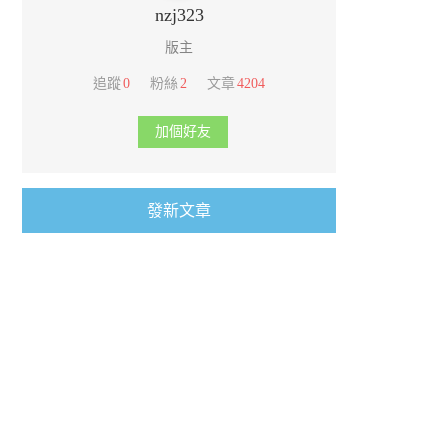
nzj323
版主
追蹤
0
粉絲
2
文章
4204
加個好友
發新文章