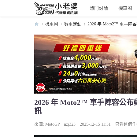
熱門討論
機車圈
機車圈
賽車運動
2026 年 Moto2™ 車
小
›
›
›
2026 年 Moto2™ 車手陣
訊
老
來源:
MotoGP
nzj323
2025-12-15 11:31
只看這個作