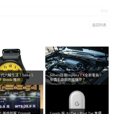
舉報
返回列表
年代六輪生活！Seiko 5
Subaru註冊Impreza TX全新車名，
聯手 Honda 推出
平價手排鋼炮醞釀中？
OM
元！英倫劍客 Triumph
Google 版 AirTag，Pixel Tag 售價