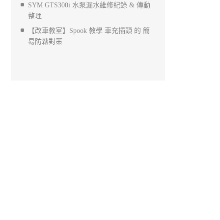
SYM GTS300i 水泵漏水維修紀錄 & 傳動
整理
【改車教室】Spook 教學 車充插頭 的 簡
易防鬆對策