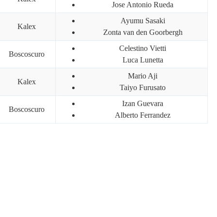
Jose Antonio Rueda
Ayumu Sasaki
Kalex
Zonta van den Goorbergh
Celestino Vietti
Boscoscuro
Luca Lunetta
Mario Aji
Kalex
Taiyo Furusato
Izan Guevara
Boscoscuro
Alberto Ferrandez
at-we-know-so-far/758562