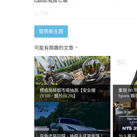
Gloves:M2R G-06
回覆
發表新主題
可能有興趣的文章
標檢局檢驗市場抽測【安全帽
重現 80 
(9/10) / 鏡片(0/20)】
Sports 
MOTOC
灰色塗裝回歸、換檔手感更俐落！
39.9 萬