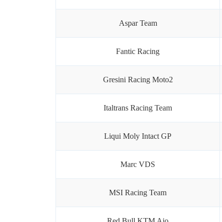
資
Aspar Team
Fantic Racing
Gresini Racing Moto2
Italtrans Racing Team
訊
Liqui Moly Intact GP
Marc VDS
MSI Racing Team
網
Red Bull KTM Ajo