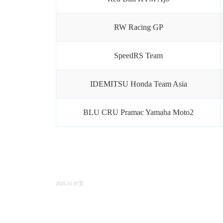
RW Racing GP
SpeedRS Team
IDEMITSU Honda Team Asia
BLU CRU Pramac Yamaha Moto2
2025.11.07文
https://www.motogp.com/en/news/2025/11/07/2026-moto2-grid-announcements-wh