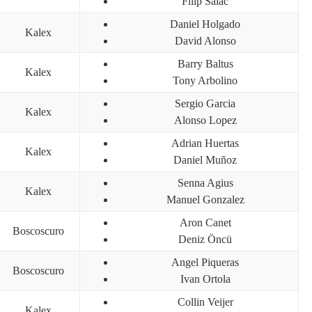
Filip Salac
Daniel Holgado
Kalex
David Alonso
Barry Baltus
Kalex
Tony Arbolino
Sergio Garcia
Kalex
Alonso Lopez
Adrian Huertas
Kalex
Daniel Muñoz
Senna Agius
Kalex
Manuel Gonzalez
Aron Canet
Boscoscuro
Deniz Öncü
Angel Piqueras
Boscoscuro
Ivan Ortola
Collin Veijer
Kalex