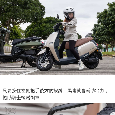
只要按住左側把手後方的按鍵，馬達就會輔助出力，
協助騎士輕鬆倒車。