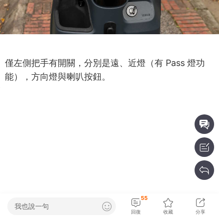
僅左側把手有開關，分別是遠、近燈（有 Pass 燈功
能），方向燈與喇叭按鈕。
55
我也說一句
回復
收藏
分享