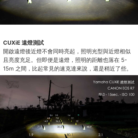
CUXiE 遠燈測試
開啟遠燈後近燈不會同時亮起，照明光型與近燈相似
且亮度充足。但即便是遠燈，照明的距離也落在 5-
15m 之間，比起常見的速克達來說，還是稍近了些。