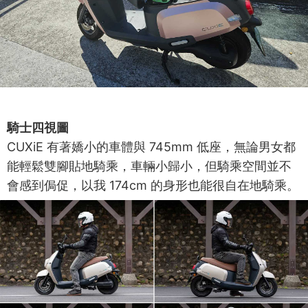
騎士四視圖
CUXiE 有著嬌小的車體與 745mm 低座，無論男女都
能輕鬆雙腳貼地騎乘，車輛小歸小，但騎乘空間並不
會感到侷促，以我 174cm 的身形也能很自在地騎乘。