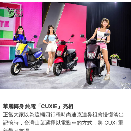
華麗轉身 純電「CUXiE」亮相
正當大家以為這輛四行程時尚速克達鼻祖會慢慢淡出
記憶時，台灣山葉選擇以電動車的方式，將 CUXi 重
新帶回市場。