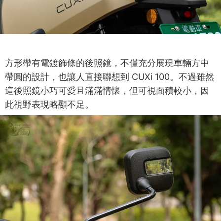
方形帶有電鍍飾條的後照鏡，不僅充分展現車輛方中
帶圓的設計，也讓人直接聯想到 CUXi 100。不過雖然
這後照鏡小巧可愛且滿滿情懷，但可視面積較小，因
此視野表現略顯不足。