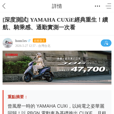
詳情
[深度測試] YAMAHA CUXiE經典重生！續
航、騎乘感、通勤實測一次看
hom1es
超級版主
2026-5-27 12:57 - 台灣台北
重點摘要：
曾風靡一時的 YAMAHA CUXi，以純電之姿華麗
回歸！以 PBGN 電動車為基礎推出 CUXiE，月租