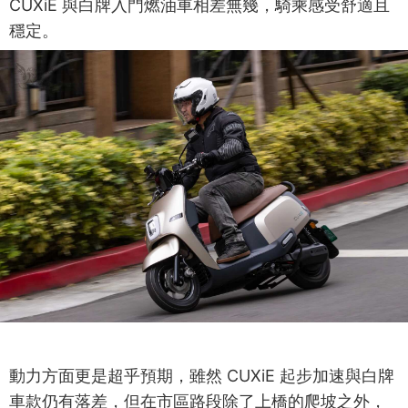
CUXiE 與白牌入門燃油車相差無幾，騎乘感受舒適且
穩定。
動力方面更是超乎預期，雖然 CUXiE 起步加速與白牌
車款仍有落差，但在市區路段除了上橋的爬坡之外，