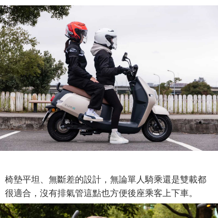
椅墊平坦、無斷差的設計，無論單人騎乘還是雙載都
很適合，沒有排氣管這點也方便後座乘客上下車。