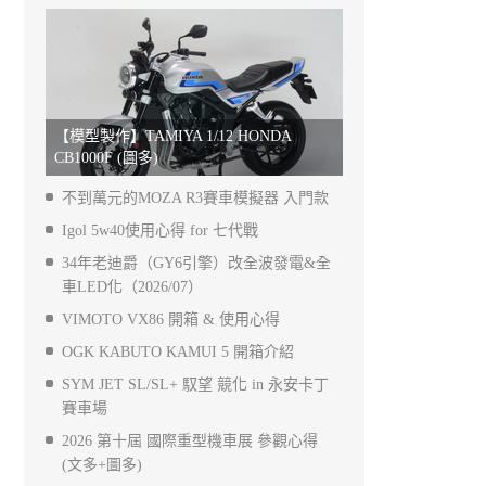
【模型製作】TAMIYA 1/12 HONDA
CB1000F (圖多)
不到萬元的MOZA R3賽車模擬器 入門款
Igol 5w40使用心得 for 七代戰
34年老迪爵（GY6引擎）改全波發電&全
車LED化（2026/07）
VIMOTO VX86 開箱 & 使用心得
OGK KABUTO KAMUI 5 開箱介紹
SYM JET SL/SL+ 馭望 競化 in 永安卡丁
賽車場
2026 第十屆 國際重型機車展 參觀心得
(文多+圖多)