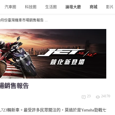
汽車圈
科技圈
生活圈
論壇大廳
商城
影片
年10月份臺灣機車市場銷售報告 ...
市場銷售報告
23
24170
,723輛新車。最受許多民眾關注的，莫過於是Yamaha勁戰七