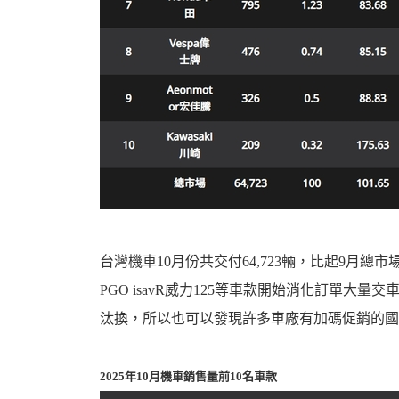
資
訊
台灣機車10月份共交付64,723輛，比起9月總市場
PGO isavR威力125等車款開始消化訂單
汰換，所以也可以發現許多車廠有加碼促銷的國
網
2025年10月機車銷售量前10名車款