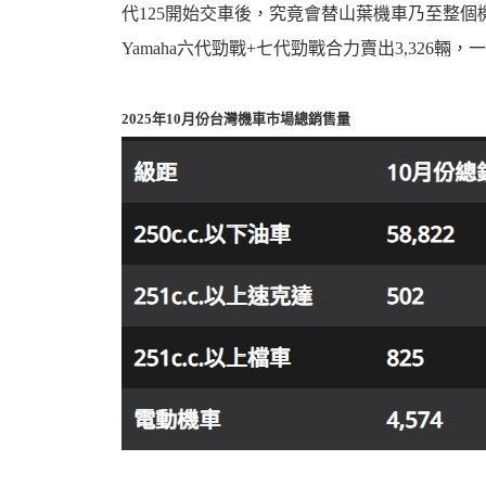
代125開始交車後，究竟會替山葉機車乃至整
Yamaha六代勁戰+七代勁戰合力賣出3,326
2025年10月份台灣機車市場總銷售量
婆
汽