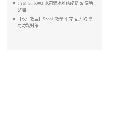
SYM GTS300i 水泵漏水維修紀錄 & 傳動
整理
【改車教室】Spook 教學 車充插頭 的 簡
易防鬆對策