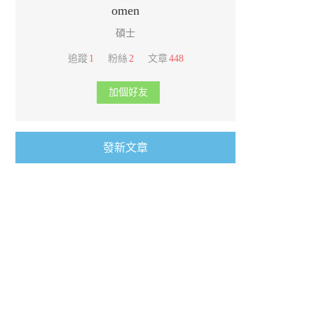
omen
碩士
追蹤
1
粉絲
2
文章
448
加個好友
發新文章