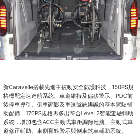
新Caravelle搭載先進主被動安全防護科技，150PS規
格標配定速巡航系統、車道維持及偏移警示、PDC前
後停車導引、倒車顯影及車速號誌辨識的基本駕駛輔
助配備，170PS規格再多出符合Level 2智能駕駛輔助
系統，增加包含ACC主動式車距調節巡航、主動式車
道修正輔助、車側盲點警示與倒車煞車輔助系統。