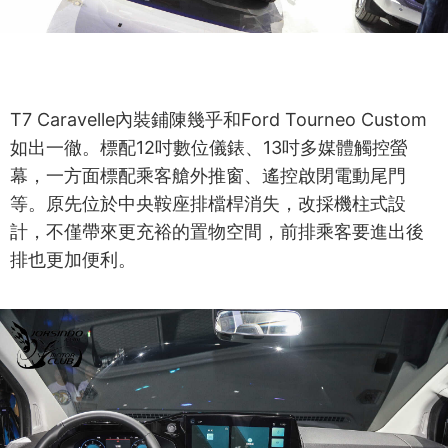
T7 Caravelle內裝鋪陳幾乎和Ford Tourneo Custom
如出一徹。標配12吋數位儀錶、13吋多媒體觸控螢
幕，一方面標配乘客艙外推窗、遙控啟閉電動尾門
等。原先位於中央鞍座排檔桿消失，改採機柱式設
計，不僅帶來更充裕的置物空間，前排乘客要進出後
排也更加便利。