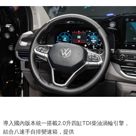
導入國內版本統一搭載2.0升四缸TDI柴油渦輪引擎，
結合八速手自排變速箱，提供