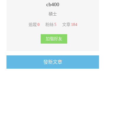
cb400
碩士
追蹤
0
粉絲
5
文章
184
加個好友
發新文章