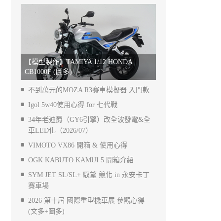
【模型製作】TAMIYA 1/12 HONDA
CB1000F (圖多)
不到萬元的MOZA R3賽車模擬器 入門款
Igol 5w40使用心得 for 七代戰
34年老迪爵（GY6引擎）改全波發電&全
車LED化（2026/07）
VIMOTO VX86 開箱 & 使用心得
OGK KABUTO KAMUI 5 開箱介紹
SYM JET SL/SL+ 馭望 競化 in 永安卡丁
賽車場
2026 第十屆 國際重型機車展 參觀心得
(文多+圖多)