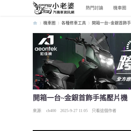
熱門討論
機車圈
機車圈
各種修車工具
開箱一台~金銀首飾
小
›
›
›
開箱一台~金銀首飾手搖壓片機
老
來源:
cb400
2025-9-27 11:05
只看這個作者