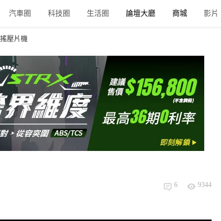
汽車圈
科技圈
生活圈
論壇大廳
商城
影片
手搖壓片機
6
9344