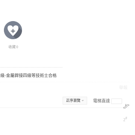
收藏
0
乙級-金屬銲接四級等技術士合格
舉報
正序瀏覽
電梯直達
#
2