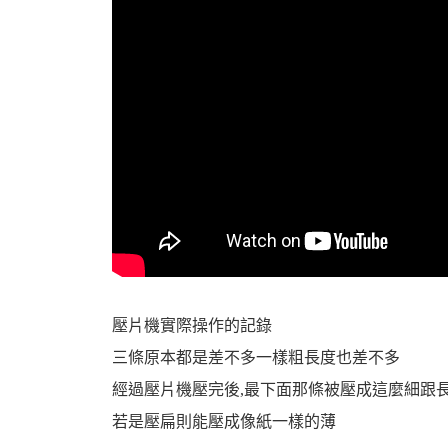
資
訊
壓片機實際操作的記錄
三條原本都是差不多一樣粗長度也差不多
經過壓片機壓完後,最下面那條被壓成這麼細跟
網
若是壓扁則能壓成像紙一樣的薄