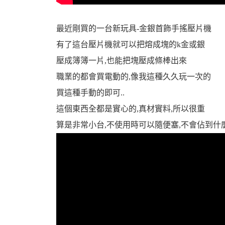
最近剛買的一台新玩具-金銀首飾手搖壓片機
機
有了這台壓片機就可以把熔成塊的k金或銀
壓成簿簿一片,也能把塊壓成條棒出來
職業的都會買電動的,像我這種久久玩一次的
買這種手動的即可..
這個東西全都是實心的,真材實料,所以很重
算是非常小台,不使用時可以隨便塞,不會佔到什
車