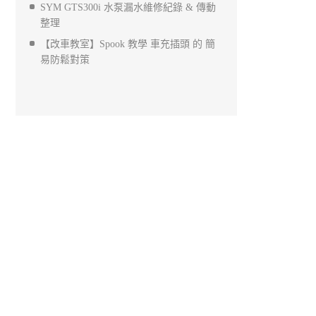
SYM GTS300i 水泵漏水維修紀錄 & 傳動
整理
【改車教室】Spook 教學 車充插頭 的 簡
易防鬆對策