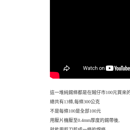
這一堆純錫條都是在賊仔市100元買來
總共有13條,每條300公克
不是每條100是全部100元
用壓片機壓至0.4mm厚度的錫帶後,
就能用剪刀剪成一條的焊條