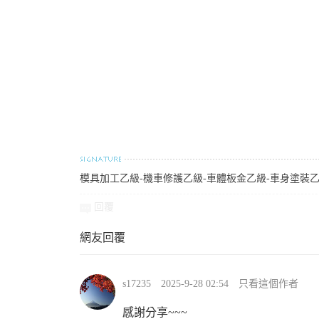
模具加工乙級-機車修護乙級-車體板金乙級-車身塗裝
回覆
網友回覆
s17235
2025-9-28 02:54
只看這個作者
感謝分享~~~