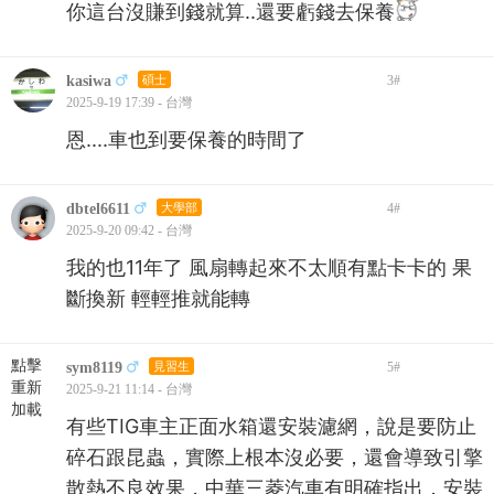
你這台沒賺到錢就算..還要虧錢去保養
kasiwa
碩士
3
#
2025-9-19 17:39 - 台灣
恩....車也到要保養的時間了
dbtel6611
大學部
4
#
2025-9-20 09:42 - 台灣
我的也11年了 風扇轉起來不太順有點卡卡的 果
斷換新 輕輕推就能轉
點擊
sym8119
見習生
5
#
重新
2025-9-21 11:14 - 台灣
加載
有些TIG車主正面水箱還安裝濾網，說是要防止
碎石跟昆蟲，實際上根本沒必要，還會導致引擎
散熱不良效果，中華三菱汽車有明確指出，安裝