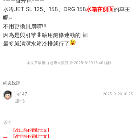
-----番外篇-----
水冷JET SL 125、158、DRG 158
水箱在側面
的車主
呢~
不用更換風扇唷!!!
因為是與引擎曲軸用鏈條連動的唷!
最多就清潔水箱冷排就行了
本文章最後由 超級大黑熊 於 2025-9-19 15:49 編輯
網友銳評
jie147
2025-9-20 10:25
讚:
5
簽名
一、【改缸前必看勸世文】
二、【改管前必看勸世文】