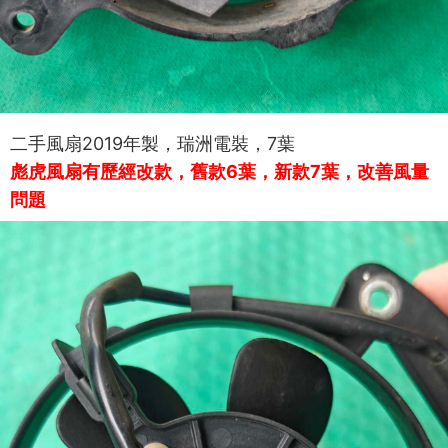
二手風扇2019年製，瑞洲電裝，7葉
彪虎風扇有歷經改款，舊款6葉，新款7葉，改善風量
問題