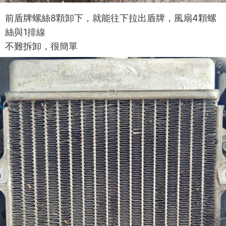
前盾牌螺絲8顆卸下，就能往下拉出盾牌，風扇4顆螺
絲與1排線
不難拆卸，很簡單