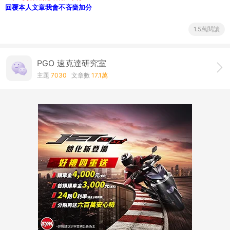
回覆本人文章我會不吝嗇加分
1.5萬閱讀
PGO 速克達研究室
主題
7030
文章數
17.1萬