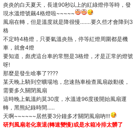
炎炎的白天夏天，長達90秒以上的紅綠燈停等時，發
現水溫燈號飆4格燈啦~~~~~
風扇在轉，但是溫度就是降很慢.......要久些才會降到3
格
不定時4格燈，只要氣溫炎熱，停等紅燈周圍都是機
車，就會4燈
要知道，彪虎這台車的常態是3格燈，才是正常的燈號
呀!
那麼是發生啥事了????
某天晚上騎到空曠場地，怠速熱車檢查風扇啟動後，
需要多久關閉風扇
這時晚上氣溫約莫30度，水溫達96度後開始風扇運
轉，黑熊紀錄時間.....
天啊~~~~~~居然要3分鐘多才關閉風扇吶!!!
研判風扇老化衰退(轉速變慢)或是水箱冷排太髒了