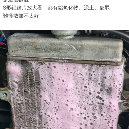
S形鋁鰭片放大看，都有鋁氧化物、泥土、蟲屍
難怪散熱不太好