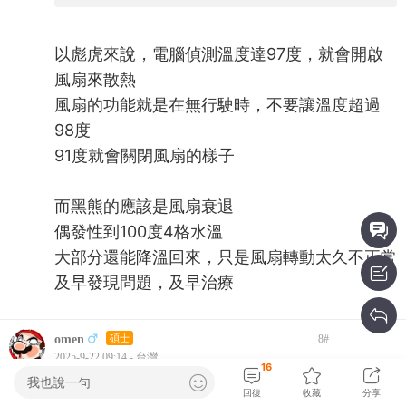
以彪虎來說，電腦偵測溫度達97度，就會開啟
風扇來散熱
風扇的功能就是在無行駛時，不要讓溫度超過
98度
91度就會關閉風扇的樣子
而黑熊的應該是風扇衰退
偶發性到100度4格水溫
大部分還能降溫回來，只是風扇轉動太久不正常
及早發現問題，及早治療
omen
碩士
8
#
2025-9-22 09:14 - 台灣
16
我也說一句
這樣確實能省下不少
回復
收藏
分享