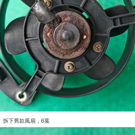
拆下舊款風扇，6葉