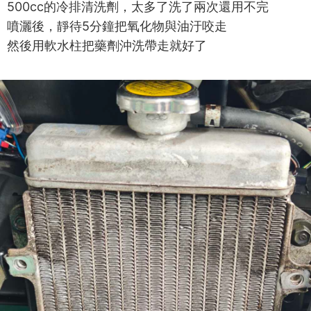
500cc的冷排清洗劑，太多了洗了兩次還用不完
噴灑後，靜待5分鐘把氧化物與油汙咬走
然後用軟水柱把藥劑沖洗帶走就好了