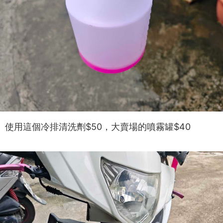
使用這個冷排清洗劑$50，大賣場的噴霧罐$40