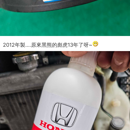
2012年製....原來黑熊的彪虎13年了呀~