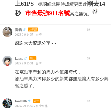
上61PS
削去14
，德國紐北圈時成績更因此
秒
市售最強911名號
，
當之無愧。
雷貓
大學部
6
#
2025-9-9 14:57 - 台灣
感謝大大資訊分享~~
kaosc
碩士
7
#
2025-9-9 15:31 - 台灣
在電動車帶起的馬力不值錢時代，
燃油車馬力搾得多少的新聞都無法讓人有多少興
奮之感了。
tan0906
碩士
8
#
2025-9-9 15:57 - 台灣台北