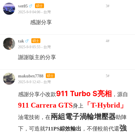
vet05
碩士
3
#
2025-9-9 04:06 - 台灣
感謝分享
tak
碩士
4
#
2025-9-9 05:55 - 台灣
謝謝版主的分享
makubex7788
碩士
5
#
2025-9-9 12:43 - 台灣
911 Turbo S亮相
感謝分享小改款
，源自
911 Carrera GTS
「T-Hybrid」
身上
兩組電子渦輪增壓器
油電技術，在
助陣
強
下，可造就
711PS綜效輸出
，不僅較前代還