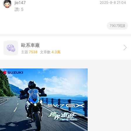
jie147
2025-9-8 21:04
讚:
5
7907閱讀
歐系車廠
主題
7538
文章數
4.3萬