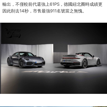
輸出，不僅較前代還強上61PS，德國紐北圈時成績更
因此削去14秒，市售最強911名號當之無愧。