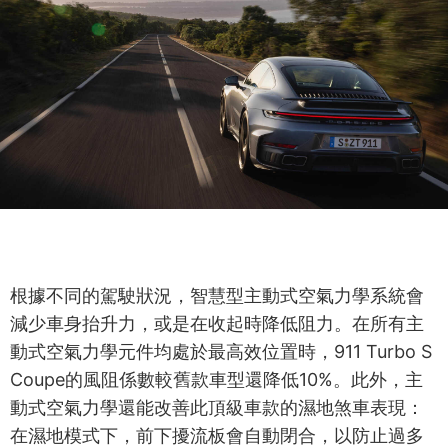
根據不同的駕駛狀況，智慧型主動式空氣力學系統會
減少車身抬升力，或是在收起時降低阻力。在所有主
動式空氣力學元件均處於最高效位置時，911 Turbo S
Coupe的風阻係數較舊款車型還降低10%。此外，主
動式空氣力學還能改善此頂級車款的濕地煞車表現：
在濕地模式下，前下擾流板會自動閉合，以防止過多