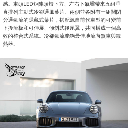
感。車頭LED矩陣頭燈下方、左右下氣壩帶來五組垂
直排列主動式冷卻通風葉片。兩側並各附有一組關閉
旁通氣流的隱藏式葉片，搭配源自前代車型的可變前
下擾流板和可伸展、傾斜式後尾翼，共同構成一個高
效的整合式系統。冷卻氣流能夠最佳地流向煞車與散
熱器。