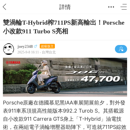
詳情
雙渦輪T-Hybrid榨711PS新高輸出！Porsche
小改款911 Turbo S亮相
joey2348
超級版主
2025-9-8 16:11 - 台灣台北
Porsche原廠在德國慕尼黑IAA車展開展前夕，對外發
表911車系頂規高性能版本992.2 Turob S。其搭載源
自小改款911 Carrera GTS身上「T-Hybrid」油電技
術，在兩組電子渦輪增壓器助陣下，可造就711PS綜效