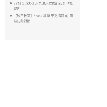
SYM GTS300i 水泵漏水維修紀錄 & 傳動
整理
【改車教室】Spook 教學 車充插頭 的 簡
易防鬆對策