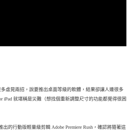
做過很多虛晃兩招，說要推出桌面等級的軟體，結果卻讓人連很多
 for iPad 就堪稱是災難（想找個重新調整尺寸的功能都覺得很困
底推出的行動版輕量級剪輯 Adobe Premiere Rush，確認將隨著這