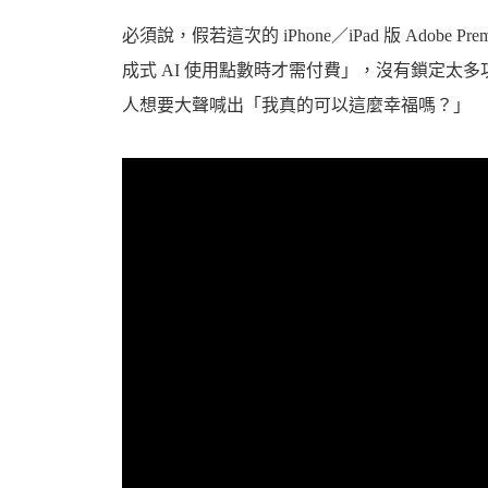
資
必須說，假若這次的 iPhone／iPad 版 Adob
成式 AI 使用點數時才需付費」，沒有鎖定太多功
人想要大聲喊出「我真的可以這麼幸福嗎？」
訊
網