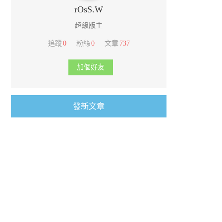
rOsS.W
超級版主
追蹤
0
粉絲
0
文章
737
加個好友
發新文章