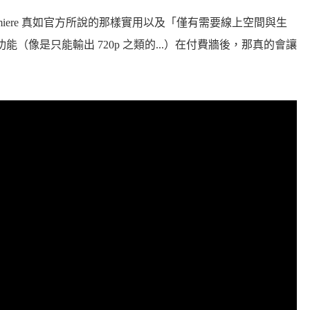
e Premiere 真如官方所說的那樣實用以及「僅有需要線上空間與生
能（像是只能輸出 720p 之類的...）在付費牆後，那真的會讓