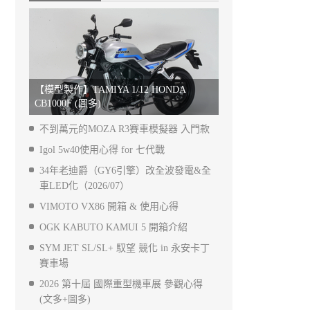
【模型製作】TAMIYA 1/12 HONDA
CB1000F (圖多)
不到萬元的MOZA R3賽車模擬器 入門款
Igol 5w40使用心得 for 七代戰
34年老迪爵（GY6引擎）改全波發電&全
車LED化（2026/07）
VIMOTO VX86 開箱 & 使用心得
OGK KABUTO KAMUI 5 開箱介紹
SYM JET SL/SL+ 馭望 競化 in 永安卡丁
賽車場
2026 第十屆 國際重型機車展 參觀心得
(文多+圖多)