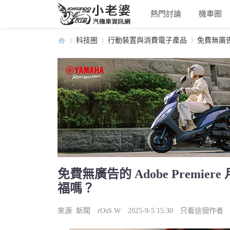
熱門討論
機車圈
科技圈
行動裝置與消費電子產品
免費無廣告的 
小
›
›
›
免費無廣告的 Adobe Premier
福嗎？
老
來源:
新聞
rOsS.W
2025-9-5 15:30
只看這個作者