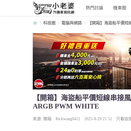
熱門討論
機車圈
科技圈
電腦與網路
【開箱】海盜船平價短線串接風扇
小
›
›
›
【開箱】海盜船平價短線串接風扇 | C
ARGB PWM WHITE
老
來源: 開箱
Rickwang0412
2025-8-29 21:52
只看這