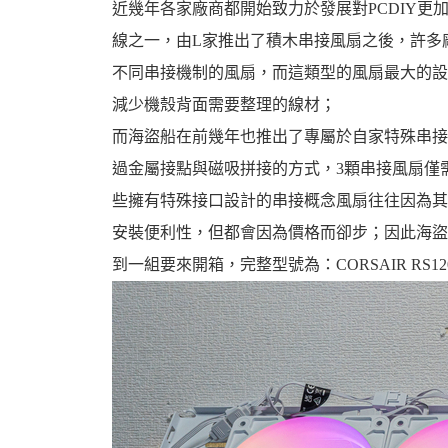
近幾年各家廠商都開始致力於發展對PCDIY
線之一，由L家推出了積木串接風扇之後，許多廠
不同串接機制的風扇，而這類型的風扇最大的設
減少機殼背面需要整理的線材；
婆
而海盜船在前幾年也推出了專屬於自家特殊串接設
過金屬接點與磁吸拼接的方式，3顆串接風扇僅
些擁有特殊接口設計的串接概念風扇往往因為其
安裝便利性，但都會因為價格而卻步；因此海盜
到一組要來開箱，完整型號為：CORSAIR RS120-
汽