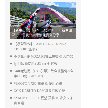
【新車心得】SYM 二代 JET SL+ 新車開
箱＋一日雙北訓車油耗實測分享 ...
【模型製作】TAMIYA 1/12 HONDA
CB1000F (圖多)
不到萬元的MOZA R3賽車模擬器 入門款
Igol 5w40使用心得 for 七代戰
34年老迪爵（GY6引擎）改全波發電&全
車LED化（2026/07）
VIMOTO VX86 開箱 & 使用心得
OGK KABUTO KAMUI 5 開箱介紹
SYM JET SL/SL+ 馭望 競化 in 永安卡丁
賽車場