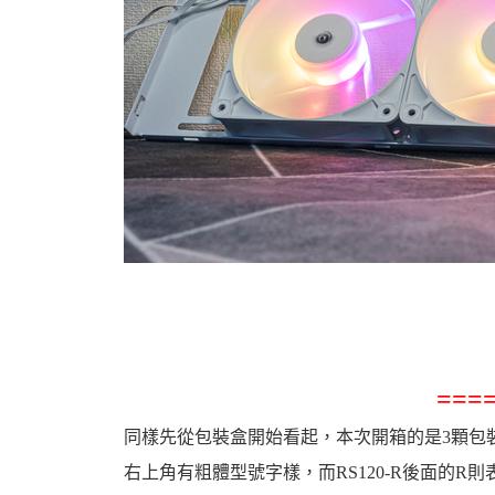
機
車
===
同樣先從包裝盒開始看起，本次開箱的是3顆包
右上角有粗體型號字樣，而RS120-R後面的R則