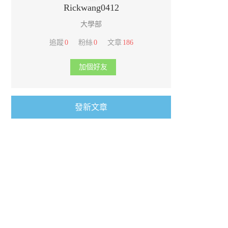
Rickwang0412
大學部
追蹤
0
粉絲
0
文章
186
加個好友
發新文章