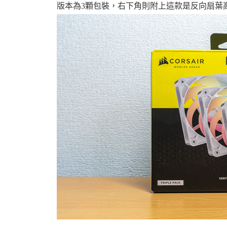
版本為3顆包裝，右下角則附上這款是反向扇葉
資
訊
網