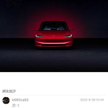
網友銳評
k680ca92
2025-8-28 10:44
讚:
5