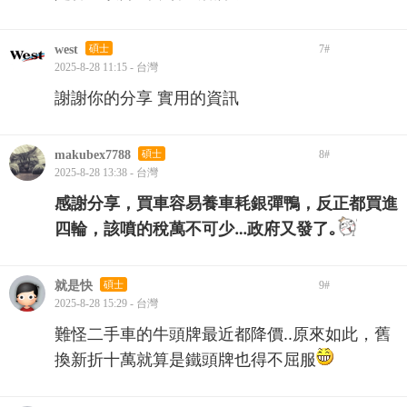
west
碩士
7
#
2025-8-28 11:15 - 台灣
謝謝你的分享 實用的資訊
makubex7788
碩士
8
#
2025-8-28 13:38 - 台灣
感謝分享，買車容易養車耗銀彈鴨，反正都買進
四輪，該噴的稅萬不可少…政府又發了｡
就是快
碩士
9
#
2025-8-28 15:29 - 台灣
難怪二手車的牛頭牌最近都降價..原來如此，舊
換新折十萬就算是鐵頭牌也得不屈服