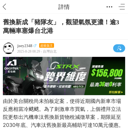
詳情
舊換新成「豬隊友」，觀望氣氛更濃！逾3
萬輛車塞爆台北港
joey2348
超級版主
2025-8-28 08:29 - 台灣台北
由於美台關稅尚未拍板定案，使得近期國內新車市場
反應相當冷颼颼。為了刺激車市買氣，上個禮拜立法
院更祭出汽機車汰舊換新貨物稅減徵草案，期限延至
2030年底、汽車汰舊換新最高輔助可達10萬元優惠。