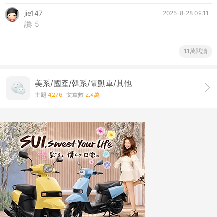
jie147
2025-8-28 09:11
讚:
5
1.1萬閱讀
美系/國產/韓系/電動車/其他
主題
4276
文章數
2.4萬