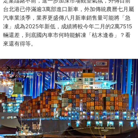
定案躊躇不前，進一步加深市場觀望氣氛，外傳目前
台北港已停滿逾3萬部進口新車，外加傳統農曆七月屬
汽車業淡季，業界更盛傳八月新車銷售量可能將「急
凍」成為2025年新低，成績將較今年二月的2萬7515
輛還差，到底國內車市何時能解凍「枯木逢春」？看
來還有得等。