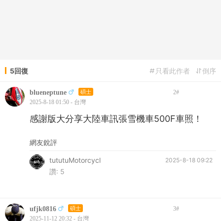
5回復
只看此作者
倒序
blueneptune
碩士
2
#
2025-8-18 01:50 - 台灣
感謝版大分享大陸車訊張雪機車500F車照！
網友銳評
tututuMotorcycl
2025-8-18 09:22
讚:
5
ufjk0816
碩士
3
#
2025-11-12 20:32 - 台灣