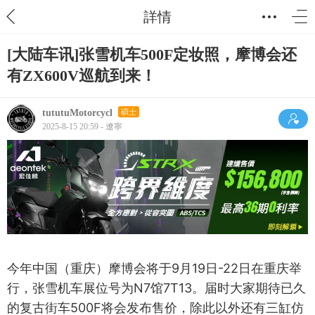
詳情
[大陆车讯]张雪机车500F定妆照，摩博会还
有ZX600V巡航到来！
tututuMotorcycl
碩士
2025-8-15 20:59 - 遼寧
今年中国（重庆）摩博会将于9月19日-22日在重庆举
行，张雪机车展位号为N7馆7T13。届时大家期待已久
的复古街车500F将会发布售价，除此以外还有三缸仿